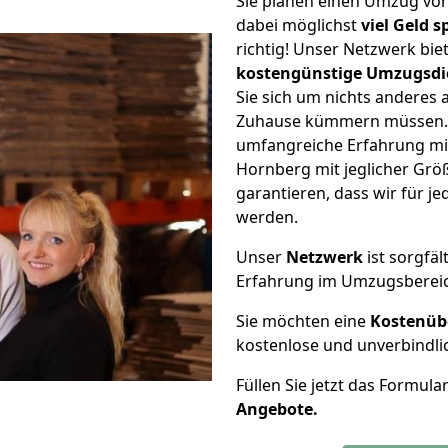
Sie planen einen Umzug vo
dabei möglichst
viel Geld 
richtig! Unser Netzwerk bi
kostengünstige Umzugsdi
Sie sich um nichts anderes 
Zuhause kümmern müssen. W
umfangreiche Erfahrung mi
Hornberg mit jeglicher Gr
garantieren, dass wir für j
werden.
Unser
Netzwerk
ist sorgfäl
Erfahrung im Umzugsberei
Sie möchten eine
Kostenüb
kostenlose und unverbindli
Füllen Sie jetzt das Formula
Angebote.