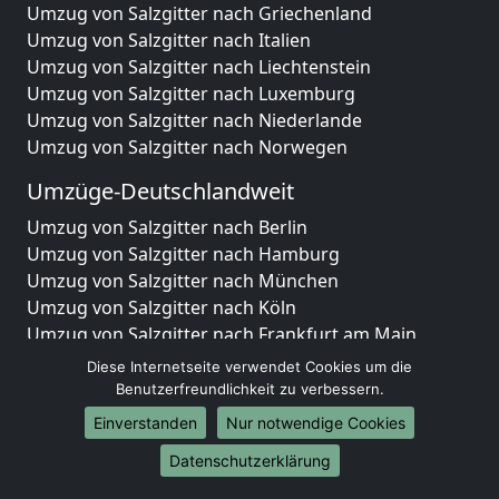
Umzug von Salzgitter nach Griechenland
Umzug von Salzgitter nach Italien
Umzug von Salzgitter nach Liechtenstein
Umzug von Salzgitter nach Luxemburg
Umzug von Salzgitter nach Niederlande
Umzug von Salzgitter nach Norwegen
Umzüge-Deutschlandweit
Umzug von Salzgitter nach Berlin
Umzug von Salzgitter nach Hamburg
Umzug von Salzgitter nach München
Umzug von Salzgitter nach Köln
Umzug von Salzgitter nach Frankfurt am Main
Umzug von Salzgitter nach Stuttgart
Diese Internetseite verwendet Cookies um die
Umzug von Salzgitter nach Düsseldorf
Benutzerfreundlichkeit zu verbessern.
Umzug von Salzgitter nach Leipzig
Einverstanden
Nur notwendige Cookies
Umzug von Salzgitter nach Dortmund
Datenschutzerklärung
Umzug von Salzgitter nach Essen
Umzug von Salzgitter nach Bremen