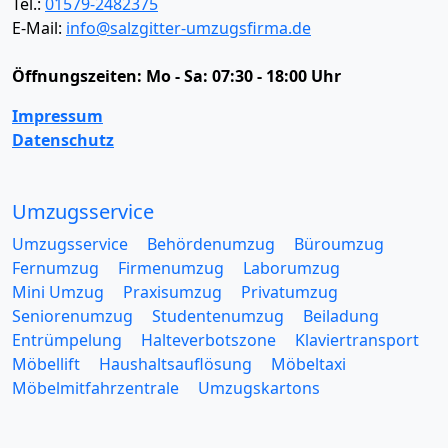
Tel.:
01579-2482375
E-Mail:
info@salzgitter-umzugsfirma.de
Öffnungszeiten:
Mo - Sa: 07:30 - 18:00 Uhr
Impressum
Datenschutz
Umzugsservice
Umzugsservice
Behördenumzug
Büroumzug
Fernumzug
Firmenumzug
Laborumzug
Mini Umzug
Praxisumzug
Privatumzug
Seniorenumzug
Studentenumzug
Beiladung
Entrümpelung
Halteverbotszone
Klaviertransport
Möbellift
Haushaltsauflösung
Möbeltaxi
Möbelmitfahrzentrale
Umzugskartons