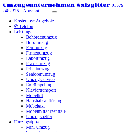
Umzugsunternehmen Salzgitter
01579-
2482375
Angebot
Kostenlose Angebote
✆ Telefon
Leistungen
Behördenumzug
Büroumzug
Fernumzug
Firmenumzug
Laborumzug
Praxisumzug
Privatumzug
Seniorenumzug
Umzugsservice
Entrümpelung
Klaviertransport
Möbellift
Haushaltsauflösung
Möbeltaxi
Möbelmitfahrzentrale
Umzugshelfer
Umzugstipps
Mini Umzug