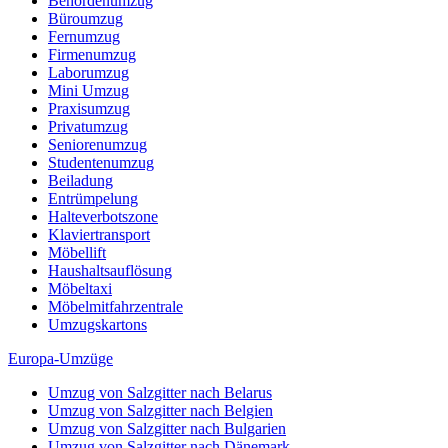
Behördenumzug
Büroumzug
Fernumzug
Firmenumzug
Laborumzug
Mini Umzug
Praxisumzug
Privatumzug
Seniorenumzug
Studentenumzug
Beiladung
Entrümpelung
Halteverbotszone
Klaviertransport
Möbellift
Haushaltsauflösung
Möbeltaxi
Möbelmitfahrzentrale
Umzugskartons
Europa-Umzüge
Umzug von Salzgitter nach Belarus
Umzug von Salzgitter nach Belgien
Umzug von Salzgitter nach Bulgarien
Umzug von Salzgitter nach Dänemark