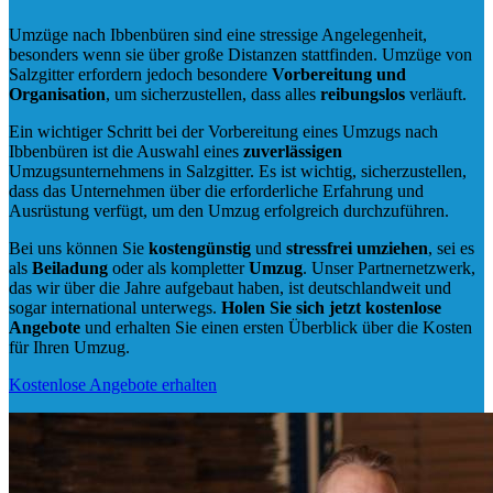
Umzüge nach Ibbenbüren sind eine stressige Angelegenheit,
besonders wenn sie über große Distanzen stattfinden. Umzüge von
Salzgitter erfordern jedoch besondere
Vorbereitung und
Organisation
, um sicherzustellen, dass alles
reibungslos
verläuft.
Ein wichtiger Schritt bei der Vorbereitung eines Umzugs nach
Ibbenbüren ist die Auswahl eines
zuverlässigen
Umzugsunternehmens in Salzgitter. Es ist wichtig, sicherzustellen,
dass das Unternehmen über die erforderliche Erfahrung und
Ausrüstung verfügt, um den Umzug erfolgreich durchzuführen.
Bei uns können Sie
kostengünstig
und
stressfrei
umziehen
, sei es
als
Beiladung
oder als kompletter
Umzug
. Unser Partnernetzwerk,
das wir über die Jahre aufgebaut haben, ist deutschlandweit und
sogar international unterwegs.
Holen Sie sich jetzt kostenlose
Angebote
und erhalten Sie einen ersten Überblick über die Kosten
für Ihren Umzug.
Kostenlose Angebote erhalten