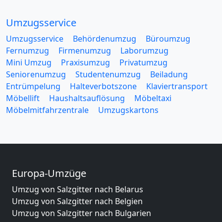
Umzugsservice
Umzugsservice
Behördenumzug
Büroumzug
Fernumzug
Firmenumzug
Laborumzug
Mini Umzug
Praxisumzug
Privatumzug
Seniorenumzug
Studentenumzug
Beiladung
Entrümpelung
Halteverbotszone
Klaviertransport
Möbellift
Haushaltsauflösung
Möbeltaxi
Möbelmitfahrzentrale
Umzugskartons
Europa-Umzüge
Umzug von Salzgitter nach Belarus
Umzug von Salzgitter nach Belgien
Umzug von Salzgitter nach Bulgarien