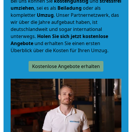
Bei uns können Sie
kostengünstig
und
stressfrei
umziehen
, sei es als
Beiladung
oder als
kompletter
Umzug
. Unser Partnernetzwerk, das
wir über die Jahre aufgebaut haben, ist
deutschlandweit und sogar international
unterwegs.
Holen Sie sich jetzt kostenlose
Angebote
und erhalten Sie einen ersten
Überblick über die Kosten für Ihren Umzug.
Kostenlose Angebote erhalten