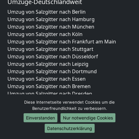
Umzüge-Deutschlandweit
Umzug von Salzgitter nach Berlin
Umzug von Salzgitter nach Hamburg
Umzug von Salzgitter nach München
Umzug von Salzgitter nach Köln
Umzug von Salzgitter nach Frankfurt am Main
Umzug von Salzgitter nach Stuttgart
Umzug von Salzgitter nach Düsseldorf
Umzug von Salzgitter nach Leipzig
Umzug von Salzgitter nach Dortmund
Umzug von Salzgitter nach Essen
Umzug von Salzgitter nach Bremen
Umzug von Salzgitter nach Dresden
Umzug von Salzgitter nach Hannover
Diese Internetseite verwendet Cookies um die
Umzug von Salzgitter nach Nürnberg
Benutzerfreundlichkeit zu verbessern.
Umzug von Salzgitter nach Duisburg
Einverstanden
Nur notwendige Cookies
Umzug von Salzgitter nach Bochum
Datenschutzerklärung
Umzug von Salzgitter nach Wuppertal
Umzug von Salzgitter nach Bielefeld