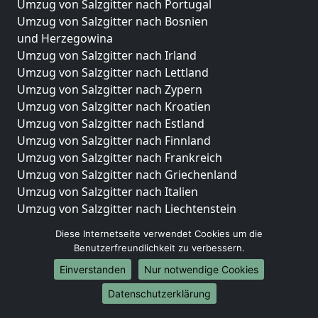
Umzug von Salzgitter nach Portugal
Umzug von Salzgitter nach Bosnien
und Herzegowina
Umzug von Salzgitter nach Irland
Umzug von Salzgitter nach Lettland
Umzug von Salzgitter nach Zypern
Umzug von Salzgitter nach Kroatien
Umzug von Salzgitter nach Estland
Umzug von Salzgitter nach Finnland
Umzug von Salzgitter nach Frankreich
Umzug von Salzgitter nach Griechenland
Umzug von Salzgitter nach Italien
Umzug von Salzgitter nach Liechtenstein
Umzug von Salzgitter nach Luxemburg
Diese Internetseite verwendet Cookies um die
Umzug von Salzgitter nach Niederlande
Benutzerfreundlichkeit zu verbessern.
Umzug von Salzgitter nach Norwegen
Einverstanden
Nur notwendige Cookies
Umzüge-Deutschlandweit
Datenschutzerklärung
Umzug von Salzgitter nach Berlin