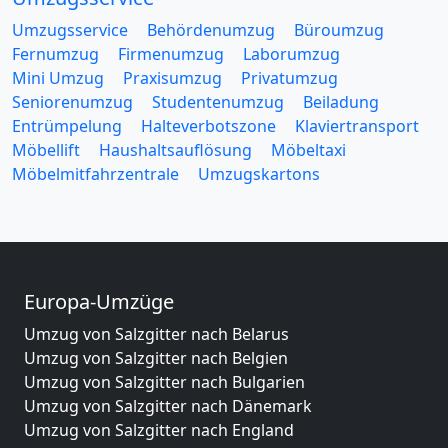
Umzugsservice
Behördenumzug
Büroumzug
Fernumzug
Firmenumzug
Laborumzug
Mini Umzug
Praxisumzug
Privatumzug
Seniorenumzug
Studentenumzug
Beiladung
Entrümpelung
Halteverbotszone
Klaviertransport
Möbellift
Haushaltsauflösung
Möbeltaxi
Möbelmitfahrzentrale
Umzugskartons
Europa-Umzüge
Umzug von Salzgitter nach Belarus
Umzug von Salzgitter nach Belgien
Umzug von Salzgitter nach Bulgarien
Umzug von Salzgitter nach Dänemark
Umzug von Salzgitter nach England