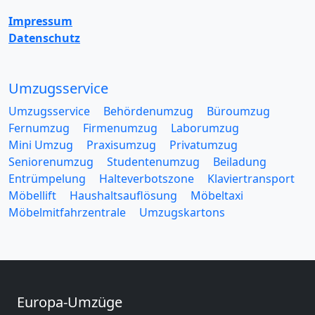
Impressum
Datenschutz
Umzugsservice
Umzugsservice
Behördenumzug
Büroumzug
Fernumzug
Firmenumzug
Laborumzug
Mini Umzug
Praxisumzug
Privatumzug
Seniorenumzug
Studentenumzug
Beiladung
Entrümpelung
Halteverbotszone
Klaviertransport
Möbellift
Haushaltsauflösung
Möbeltaxi
Möbelmitfahrzentrale
Umzugskartons
Europa-Umzüge