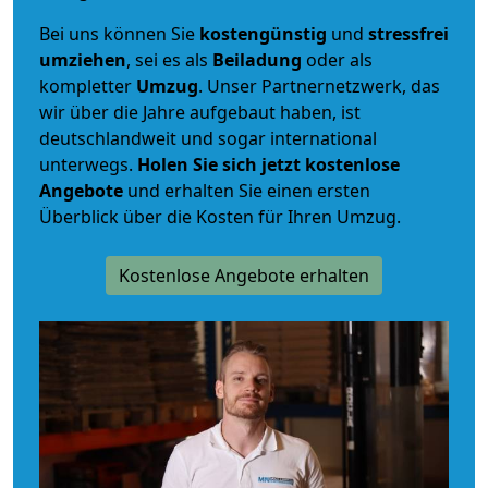
Bei uns können Sie
kostengünstig
und
stressfrei
umziehen
, sei es als
Beiladung
oder als
kompletter
Umzug
. Unser Partnernetzwerk, das
wir über die Jahre aufgebaut haben, ist
deutschlandweit und sogar international
unterwegs.
Holen Sie sich jetzt kostenlose
Angebote
und erhalten Sie einen ersten
Überblick über die Kosten für Ihren Umzug.
Kostenlose Angebote erhalten