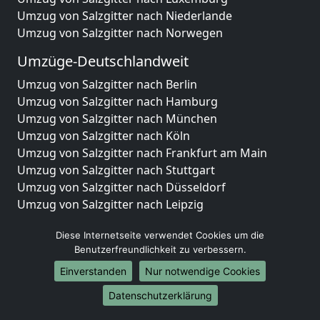
Umzug von Salzgitter nach Niederlande
Umzug von Salzgitter nach Norwegen
Umzüge-Deutschlandweit
Umzug von Salzgitter nach Berlin
Umzug von Salzgitter nach Hamburg
Umzug von Salzgitter nach München
Umzug von Salzgitter nach Köln
Umzug von Salzgitter nach Frankfurt am Main
Umzug von Salzgitter nach Stuttgart
Umzug von Salzgitter nach Düsseldorf
Umzug von Salzgitter nach Leipzig
Umzug von Salzgitter nach Dortmund
Diese Internetseite verwendet Cookies um die
Umzug von Salzgitter nach Essen
Benutzerfreundlichkeit zu verbessern.
Umzug von Salzgitter nach Bremen
Umzug von Salzgitter nach Dresden
Einverstanden
Nur notwendige Cookies
Umzug von Salzgitter nach Hannover
Datenschutzerklärung
Umzug von Salzgitter nach Nürnberg