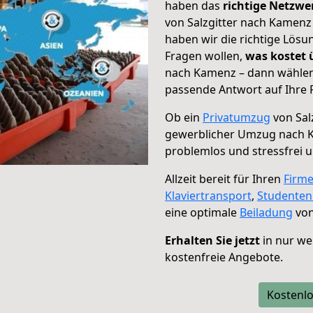
haben das
richtige Netzw
von Salzgitter nach Kamenz 
haben wir die richtige Lösu
Fragen wollen,
was kostet
nach Kamenz – dann wählen 
passende Antwort auf Ihre 
Ob ein
Privatumzug
von Sal
gewerblicher Umzug nach 
problemlos und stressfrei 
Allzeit bereit für Ihren
Firm
Klaviertransport
,
Studente
eine optimale
Beiladung
von
Erhalten Sie jetzt
in nur we
kostenfreie Angebote.
Kostenlo