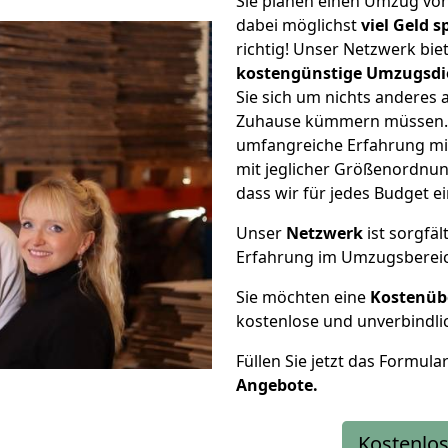
Sie planen einen Umzug vo
dabei möglichst
viel Geld 
richtig! Unser Netzwerk bi
kostengünstige Umzugsdi
Sie sich um nichts anderes 
Zuhause kümmern müssen. W
umfangreiche Erfahrung mi
mit jeglicher Größenordnun
dass wir für jedes Budget 
Unser
Netzwerk
ist sorgfäl
Erfahrung im Umzugsberei
Sie möchten eine
Kostenüb
kostenlose und unverbindli
Füllen Sie jetzt das Formula
Angebote.
Kostenlos