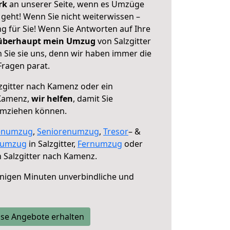
erk
an unserer Seite, wenn es Umzüge
geht! Wenn Sie nicht weiterwissen –
ng für Sie! Wenn Sie Antworten auf Ihre
 überhaupt mein Umzug
von Salzgitter
Sie sie uns, denn wir haben immer die
Fragen parat.
zgitter nach Kamenz oder ein
Kamenz,
wir helfen
, damit Sie
umziehen können.
enumzug
,
Seniorenumzug
,
Tresor
– &
numzug
in Salzgitter,
Fernumzug
oder
 Salzgitter nach Kamenz.
nigen Minuten unverbindliche und
se Angebote erhalten