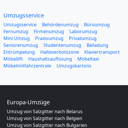
Umzugsservice
Umzugsservice
Behördenumzug
Büroumzug
Fernumzug
Firmenumzug
Laborumzug
Mini Umzug
Praxisumzug
Privatumzug
Seniorenumzug
Studentenumzug
Beiladung
Entrümpelung
Halteverbotszone
Klaviertransport
Möbellift
Haushaltsauflösung
Möbeltaxi
Möbelmitfahrzentrale
Umzugskartons
Europa-Umzüge
Umzug von Salzgitter nach Belarus
Umzug von Salzgitter nach Belgien
Umzug von Salzgitter nach Bulgarien