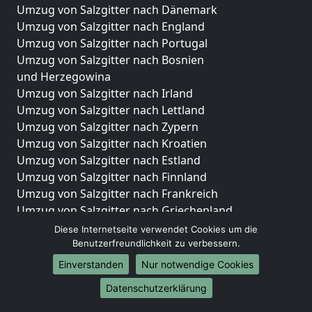
Umzug von Salzgitter nach Dänemark
Umzug von Salzgitter nach England
Umzug von Salzgitter nach Portugal
Umzug von Salzgitter nach Bosnien
und Herzegowina
Umzug von Salzgitter nach Irland
Umzug von Salzgitter nach Lettland
Umzug von Salzgitter nach Zypern
Umzug von Salzgitter nach Kroatien
Umzug von Salzgitter nach Estland
Umzug von Salzgitter nach Finnland
Umzug von Salzgitter nach Frankreich
Umzug von Salzgitter nach Griechenland
Umzug von Salzgitter nach Italien
Diese Internetseite verwendet Cookies um die
Umzug von Salzgitter nach Liechtenstein
Benutzerfreundlichkeit zu verbessern.
Umzug von Salzgitter nach Luxemburg
Einverstanden
Nur notwendige Cookies
Umzug von Salzgitter nach Niederlande
Datenschutzerklärung
Umzug von Salzgitter nach Norwegen