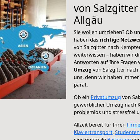
von Salzgitte
Allgäu
Sie wollen umziehen? Ob um
haben das
richtige Netzw
von Salzgitter nach Kempten
weiterwissen – haben wir di
Antworten auf Ihre Fragen 
Umzug
von Salzgitter nach
uns, denn wir haben immer 
parat.
Ob ein
Privatumzug
von Sal
gewerblicher Umzug nach 
problemlos und stressfrei 
Allzeit bereit für Ihren
Firm
Klaviertransport
,
Studente
eine optimale
Beiladung
von