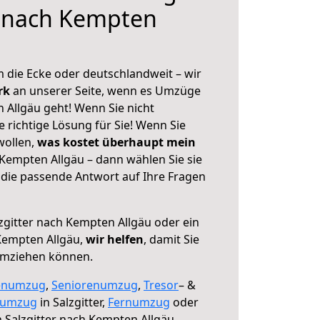
r nach Kempten
 die Ecke oder deutschlandweit – wir
erk
an unserer Seite, wenn es Umzüge
 Allgäu geht! Wenn Sie nicht
e richtige Lösung für Sie! Wenn Sie
wollen,
was kostet überhaupt mein
 Kempten Allgäu – dann wählen Sie sie
die passende Antwort auf Ihre Fragen
zgitter nach Kempten Allgäu oder ein
Kempten Allgäu,
wir helfen
, damit Sie
umziehen können.
enumzug
,
Seniorenumzug
,
Tresor
– &
numzug
in Salzgitter,
Fernumzug
oder
 Salzgitter nach Kempten Allgäu.