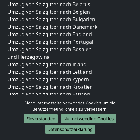
Umzug von Salzgitter nach Belarus
Umzug von Salzgitter nach Belgien
Umzug von Salzgitter nach Bulgarien
Umzug von Salzgitter nach Dänemark
Umzug von Salzgitter nach England
Umzug von Salzgitter nach Portugal
Umzug von Salzgitter nach Bosnien
und Herzegowina
Umzug von Salzgitter nach Irland
Umzug von Salzgitter nach Lettland
Umzug von Salzgitter nach Zypern
Umzug von Salzgitter nach Kroatien
Umzug von Salzgitter nach Estland
Umzug von Salzgitter nach Finnland
Diese Internetseite verwendet Cookies um die
Umzug von Salzgitter nach Frankreich
Benutzerfreundlichkeit zu verbessern.
Umzug von Salzgitter nach Griechenland
Einverstanden
Nur notwendige Cookies
Umzug von Salzgitter nach Italien
Datenschutzerklärung
Umzug von Salzgitter nach Liechtenstein
Umzug von Salzgitter nach Luxemburg