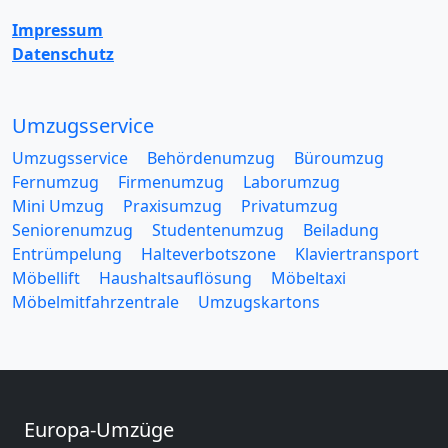
Impressum
Datenschutz
Umzugsservice
Umzugsservice
Behördenumzug
Büroumzug
Fernumzug
Firmenumzug
Laborumzug
Mini Umzug
Praxisumzug
Privatumzug
Seniorenumzug
Studentenumzug
Beiladung
Entrümpelung
Halteverbotszone
Klaviertransport
Möbellift
Haushaltsauflösung
Möbeltaxi
Möbelmitfahrzentrale
Umzugskartons
Europa-Umzüge