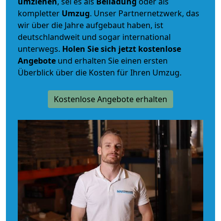
umziehen
, sei es als
Beiladung
oder als
kompletter
Umzug
. Unser Partnernetzwerk, das
wir über die Jahre aufgebaut haben, ist
deutschlandweit und sogar international
unterwegs.
Holen Sie sich jetzt kostenlose
Angebote
und erhalten Sie einen ersten
Überblick über die Kosten für Ihren Umzug.
Kostenlose Angebote erhalten