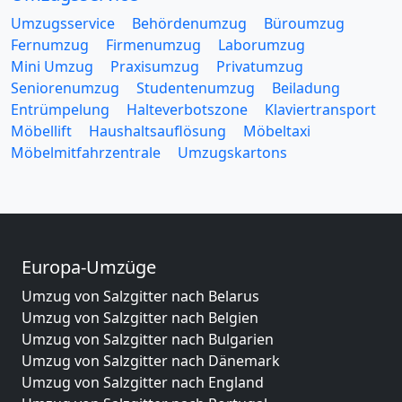
Umzugsservice
Behördenumzug
Büroumzug
Fernumzug
Firmenumzug
Laborumzug
Mini Umzug
Praxisumzug
Privatumzug
Seniorenumzug
Studentenumzug
Beiladung
Entrümpelung
Halteverbotszone
Klaviertransport
Möbellift
Haushaltsauflösung
Möbeltaxi
Möbelmitfahrzentrale
Umzugskartons
Europa-Umzüge
Umzug von Salzgitter nach Belarus
Umzug von Salzgitter nach Belgien
Umzug von Salzgitter nach Bulgarien
Umzug von Salzgitter nach Dänemark
Umzug von Salzgitter nach England