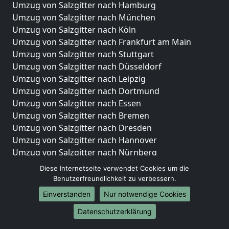
Umzug von Salzgitter nach Hamburg
Umzug von Salzgitter nach München
Umzug von Salzgitter nach Köln
Umzug von Salzgitter nach Frankfurt am Main
Umzug von Salzgitter nach Stuttgart
Umzug von Salzgitter nach Düsseldorf
Umzug von Salzgitter nach Leipzig
Umzug von Salzgitter nach Dortmund
Umzug von Salzgitter nach Essen
Umzug von Salzgitter nach Bremen
Umzug von Salzgitter nach Dresden
Umzug von Salzgitter nach Hannover
Umzug von Salzgitter nach Nürnberg
Umzug von Salzgitter nach Duisburg
Diese Internetseite verwendet Cookies um die
Umzug von Salzgitter nach Bochum
Benutzerfreundlichkeit zu verbessern.
Umzug von Salzgitter nach Wuppertal
Einverstanden
Nur notwendige Cookies
Umzug von Salzgitter nach Bielefeld
Datenschutzerklärung
Umzug von Salzgitter nach Bonn
Umzug von Salzgitter nach Münster