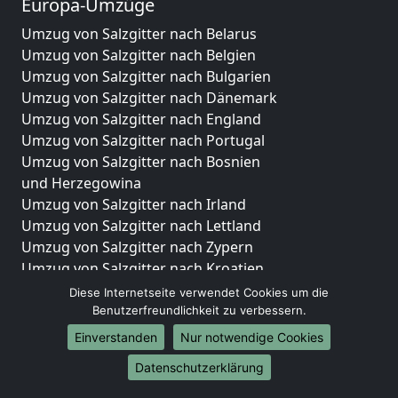
Europa-Umzüge
Umzug von Salzgitter nach Belarus
Umzug von Salzgitter nach Belgien
Umzug von Salzgitter nach Bulgarien
Umzug von Salzgitter nach Dänemark
Umzug von Salzgitter nach England
Umzug von Salzgitter nach Portugal
Umzug von Salzgitter nach Bosnien
und Herzegowina
Umzug von Salzgitter nach Irland
Umzug von Salzgitter nach Lettland
Umzug von Salzgitter nach Zypern
Umzug von Salzgitter nach Kroatien
Umzug von Salzgitter nach Estland
Diese Internetseite verwendet Cookies um die
Umzug von Salzgitter nach Finnland
Benutzerfreundlichkeit zu verbessern.
Umzug von Salzgitter nach Frankreich
Einverstanden
Nur notwendige Cookies
Umzug von Salzgitter nach Griechenland
Datenschutzerklärung
Umzug von Salzgitter nach Italien
Umzug von Salzgitter nach Liechtenstein