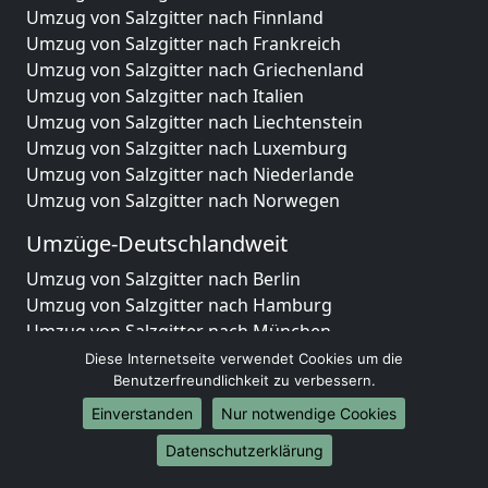
Umzug von Salzgitter nach Finnland
Umzug von Salzgitter nach Frankreich
Umzug von Salzgitter nach Griechenland
Umzug von Salzgitter nach Italien
Umzug von Salzgitter nach Liechtenstein
Umzug von Salzgitter nach Luxemburg
Umzug von Salzgitter nach Niederlande
Umzug von Salzgitter nach Norwegen
Umzüge-Deutschlandweit
Umzug von Salzgitter nach Berlin
Umzug von Salzgitter nach Hamburg
Umzug von Salzgitter nach München
Umzug von Salzgitter nach Köln
Diese Internetseite verwendet Cookies um die
Umzug von Salzgitter nach Frankfurt am Main
Benutzerfreundlichkeit zu verbessern.
Umzug von Salzgitter nach Stuttgart
Einverstanden
Nur notwendige Cookies
Umzug von Salzgitter nach Düsseldorf
Datenschutzerklärung
Umzug von Salzgitter nach Leipzig
Umzug von Salzgitter nach Dortmund