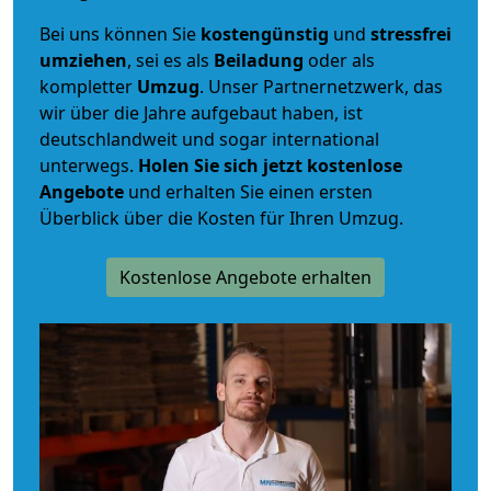
Bei uns können Sie
kostengünstig
und
stressfrei
umziehen
, sei es als
Beiladung
oder als
kompletter
Umzug
. Unser Partnernetzwerk, das
wir über die Jahre aufgebaut haben, ist
deutschlandweit und sogar international
unterwegs.
Holen Sie sich jetzt kostenlose
Angebote
und erhalten Sie einen ersten
Überblick über die Kosten für Ihren Umzug.
Kostenlose Angebote erhalten