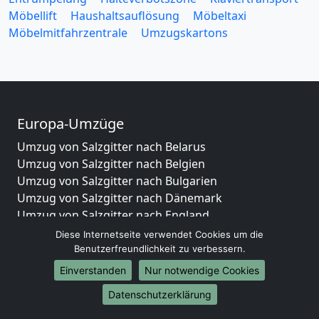
Möbellift
Haushaltsauflösung
Möbeltaxi
Möbelmitfahrzentrale
Umzugskartons
Europa-Umzüge
Umzug von Salzgitter nach Belarus
Umzug von Salzgitter nach Belgien
Umzug von Salzgitter nach Bulgarien
Umzug von Salzgitter nach Dänemark
Umzug von Salzgitter nach England
Umzug von Salzgitter nach Portugal
Diese Internetseite verwendet Cookies um die
Umzug von Salzgitter nach Bosnien
Benutzerfreundlichkeit zu verbessern.
und Herzegowina
Einverstanden
Nur notwendige Cookies
Umzug von Salzgitter nach Irland
Datenschutzerklärung
Umzug von Salzgitter nach Lettland
Umzug von Salzgitter nach Zypern