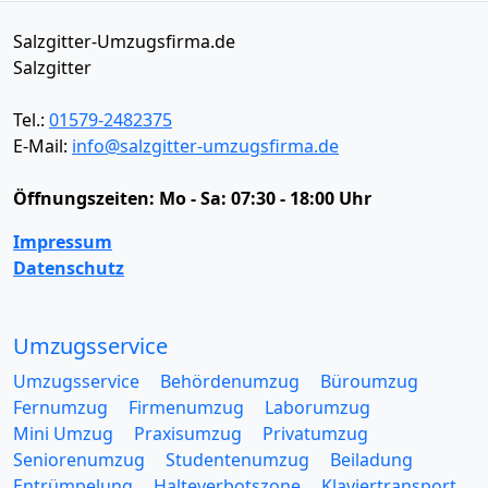
Salzgitter-Umzugsfirma.de
Salzgitter
Tel.:
01579-2482375
E-Mail:
info@salzgitter-umzugsfirma.de
Öffnungszeiten:
Mo - Sa: 07:30 - 18:00 Uhr
Impressum
Datenschutz
Umzugsservice
Umzugsservice
Behördenumzug
Büroumzug
Fernumzug
Firmenumzug
Laborumzug
Mini Umzug
Praxisumzug
Privatumzug
Seniorenumzug
Studentenumzug
Beiladung
Entrümpelung
Halteverbotszone
Klaviertransport