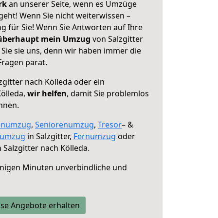
erk
an unserer Seite, wenn es Umzüge
 geht! Wenn Sie nicht weiterwissen –
ng für Sie! Wenn Sie Antworten auf Ihre
 überhaupt mein Umzug
von Salzgitter
Sie sie uns, denn wir haben immer die
Fragen parat.
zgitter nach Kölleda oder ein
ölleda,
wir helfen
, damit Sie problemlos
nnen.
enumzug
,
Seniorenumzug
,
Tresor
– &
numzug
in Salzgitter,
Fernumzug
oder
 Salzgitter nach Kölleda.
nigen Minuten unverbindliche und
se Angebote erhalten