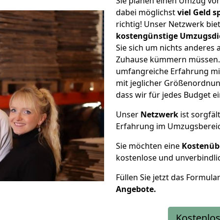
Sie planen einen Umzug von
dabei möglichst
viel Geld 
richtig! Unser Netzwerk bi
kostengünstige Umzugsdi
Sie sich um nichts anderes 
Zuhause kümmern müssen. W
umfangreiche Erfahrung mit
mit jeglicher Größenordnun
dass wir für jedes Budget 
Unser
Netzwerk
ist sorgfäl
Erfahrung im Umzugsberei
Sie möchten eine
Kostenüb
kostenlose und unverbindli
Füllen Sie jetzt das Formula
Angebote.
Kostenlos