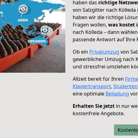
haben das
richtige Netzw
von Salzgitter nach Kölleda
haben wir die richtige Lösu
Fragen wollen,
was kostet
nach Kölleda – dann wählen 
passende Antwort auf Ihre 
Ob ein
Privatumzug
von Sal
gewerblicher Umzug nach K
und stressfrei umziehen kö
Allzeit bereit für Ihren
Firm
Klaviertransport
,
Studente
eine optimale
Beiladung
von
Erhalten Sie jetzt
in nur we
kostenfreie Angebote.
Kostenlo