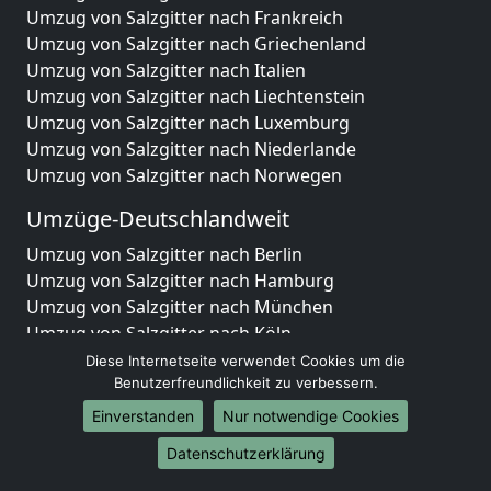
Umzug von Salzgitter nach Frankreich
Umzug von Salzgitter nach Griechenland
Umzug von Salzgitter nach Italien
Umzug von Salzgitter nach Liechtenstein
Umzug von Salzgitter nach Luxemburg
Umzug von Salzgitter nach Niederlande
Umzug von Salzgitter nach Norwegen
Umzüge-Deutschlandweit
Umzug von Salzgitter nach Berlin
Umzug von Salzgitter nach Hamburg
Umzug von Salzgitter nach München
Umzug von Salzgitter nach Köln
Umzug von Salzgitter nach Frankfurt am Main
Diese Internetseite verwendet Cookies um die
Umzug von Salzgitter nach Stuttgart
Benutzerfreundlichkeit zu verbessern.
Umzug von Salzgitter nach Düsseldorf
Einverstanden
Nur notwendige Cookies
Umzug von Salzgitter nach Leipzig
Datenschutzerklärung
Umzug von Salzgitter nach Dortmund
Umzug von Salzgitter nach Essen