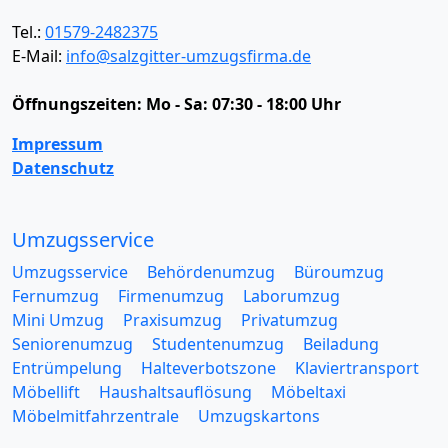
Tel.:
01579-2482375
E-Mail:
info@salzgitter-umzugsfirma.de
Öffnungszeiten:
Mo - Sa: 07:30 - 18:00 Uhr
Impressum
Datenschutz
Umzugsservice
Umzugsservice
Behördenumzug
Büroumzug
Fernumzug
Firmenumzug
Laborumzug
Mini Umzug
Praxisumzug
Privatumzug
Seniorenumzug
Studentenumzug
Beiladung
Entrümpelung
Halteverbotszone
Klaviertransport
Möbellift
Haushaltsauflösung
Möbeltaxi
Möbelmitfahrzentrale
Umzugskartons