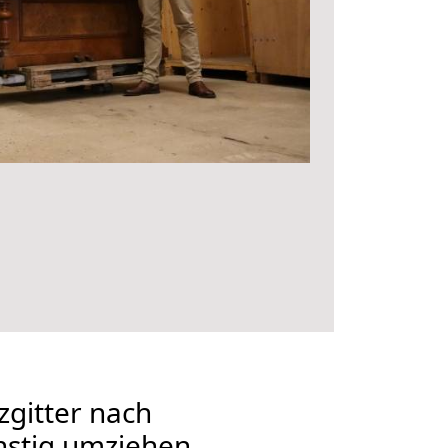
gitter nach
nstig umziehen