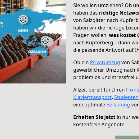
Sie wollen umziehen? Ob um
haben das
richtige Netzw
von Salzgitter nach Kupferb
haben wir die richtige Lösu
Fragen wollen,
was kostet
nach Kupferberg – dann wäh
die passende Antwort auf Ih
Ob ein
Privatumzug
von Sal
gewerblicher Umzug nach 
problemlos und stressfrei 
Allzeit bereit für Ihren
Firm
Klaviertransport
,
Studente
eine optimale
Beiladung
von
Erhalten Sie jetzt
in nur we
kostenfreie Angebote.