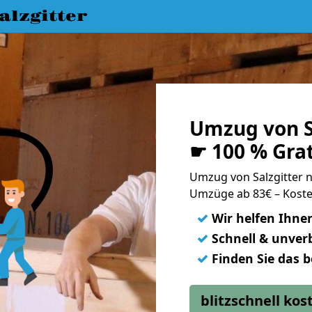
lzgitter
Umzug von S
☛ 100 % Gra
Umzug von Salzgitter
Umzüge ab 83€ – Koste
✓
Wir helfen Ihne
✓
Schnell & unverb
✓
Finden Sie das 
blitzschnell ko