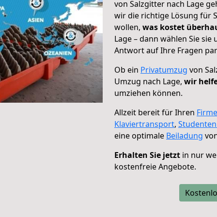
von Salzgitter nach Lage ge
wir die richtige Lösung für
wollen,
was kostet überh
Lage – dann wählen Sie sie
Antwort auf Ihre Fragen par
Ob ein
Privatumzug
von Sal
Umzug nach Lage,
wir helf
umziehen können.
Allzeit bereit für Ihren
Firm
Klaviertransport
,
Studente
eine optimale
Beiladung
von
Erhalten Sie jetzt
in nur we
kostenfreie Angebote.
Kostenlo