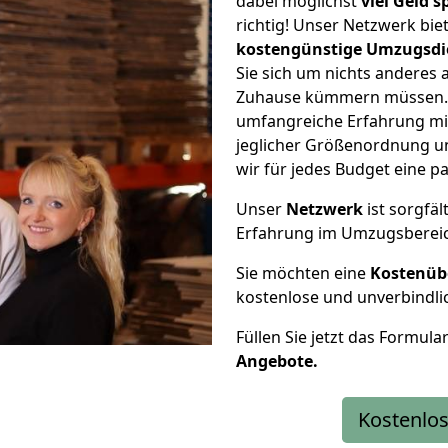
dabei möglichst
viel Geld 
richtig! Unser Netzwerk bi
kostengünstige Umzugsdi
Sie sich um nichts anderes 
Zuhause kümmern müssen. W
umfangreiche Erfahrung mi
jeglicher Größenordnung u
wir für jedes Budget eine 
Unser
Netzwerk
ist sorgfäl
Erfahrung im Umzugsberei
Sie möchten eine
Kostenüb
kostenlose und unverbindli
Füllen Sie jetzt das Formula
Angebote.
Kostenlos