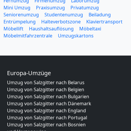
Fernumzug
Firmenumzug
Laborumzug
Mini Umzug
Praxisumzug
Privatumzug
Seniorenumzug
Studentenumzug
Beiladung
Entrümpelung
Halteverbotszone
Klaviertransport
Möbellift
Haushaltsauflösung
Möbeltaxi
Möbelmitfahrzentrale
Umzugskartons
Europa-Umzüge
Umzug von Salzgitter nach Belarus
Umzug von Salzgitter nach Belgien
Umzug von Salzgitter nach Bulgarien
Umzug von Salzgitter nach Dänemark
Umzug von Salzgitter nach England
Umzug von Salzgitter nach Portugal
Umzug von Salzgitter nach Bosnien