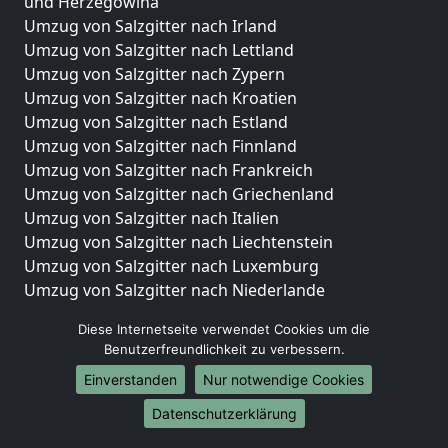
und Herzegowina
Umzug von Salzgitter nach Irland
Umzug von Salzgitter nach Lettland
Umzug von Salzgitter nach Zypern
Umzug von Salzgitter nach Kroatien
Umzug von Salzgitter nach Estland
Umzug von Salzgitter nach Finnland
Umzug von Salzgitter nach Frankreich
Umzug von Salzgitter nach Griechenland
Umzug von Salzgitter nach Italien
Umzug von Salzgitter nach Liechtenstein
Umzug von Salzgitter nach Luxemburg
Umzug von Salzgitter nach Niederlande
Umzug von Salzgitter nach Norwegen
Diese Internetseite verwendet Cookies um die
Umzüge-Deutschlandweit
Benutzerfreundlichkeit zu verbessern.
Einverstanden
Nur notwendige Cookies
Umzug von Salzgitter nach Berlin
Umzug von Salzgitter nach Hamburg
Datenschutzerklärung
Umzug von Salzgitter nach München