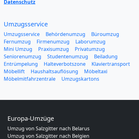
Datenschutz
Umzugsservice
Umzugsservice
Behördenumzug
Büroumzug
Fernumzug
Firmenumzug
Laborumzug
Mini Umzug
Praxisumzug
Privatumzug
Seniorenumzug
Studentenumzug
Beiladung
Entrümpelung
Halteverbotszone
Klaviertransport
Möbellift
Haushaltsauflösung
Möbeltaxi
Möbelmitfahrzentrale
Umzugskartons
Europa-Umzüge
Umzug von Salzgitter nach Belarus
Umzug von Salzgitter nach Belgien