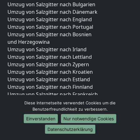
Umzug von Salzgitter nach Bulgarien
Umzug von Salzgitter nach Dänemark
Umzug von Salzgitter nach England
Umzug von Salzgitter nach Portugal
Umzug von Salzgitter nach Bosnien
und Herzegowina
Umzug von Salzgitter nach Irland
Umzug von Salzgitter nach Lettland
Umzug von Salzgitter nach Zypern
Umzug von Salzgitter nach Kroatien
Umzug von Salzgitter nach Estland
Umzug von Salzgitter nach Finnland
Umzug von Salzgitter nach Frankreich
Umzug von Salzgitter nach Griechenland
Diese Internetseite verwendet Cookies um die
Umzug von Salzgitter nach Italien
Benutzerfreundlichkeit zu verbessern.
Umzug von Salzgitter nach Liechtenstein
Einverstanden
Nur notwendige Cookies
Umzug von Salzgitter nach Luxemburg
Datenschutzerklärung
Umzug von Salzgitter nach Niederlande
Umzug von Salzgitter nach Norwegen