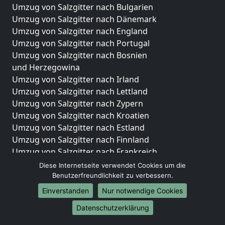
Umzug von Salzgitter nach Bulgarien
Umzug von Salzgitter nach Dänemark
Umzug von Salzgitter nach England
Umzug von Salzgitter nach Portugal
Umzug von Salzgitter nach Bosnien
und Herzegowina
Umzug von Salzgitter nach Irland
Umzug von Salzgitter nach Lettland
Umzug von Salzgitter nach Zypern
Umzug von Salzgitter nach Kroatien
Umzug von Salzgitter nach Estland
Umzug von Salzgitter nach Finnland
Umzug von Salzgitter nach Frankreich
Umzug von Salzgitter nach Griechenland
Diese Internetseite verwendet Cookies um die
Umzug von Salzgitter nach Italien
Benutzerfreundlichkeit zu verbessern.
Umzug von Salzgitter nach Liechtenstein
Einverstanden
Nur notwendige Cookies
Umzug von Salzgitter nach Luxemburg
Datenschutzerklärung
Umzug von Salzgitter nach Niederlande
Umzug von Salzgitter nach Norwegen