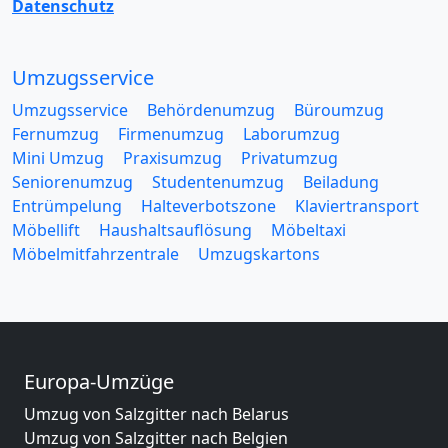
Datenschutz
Umzugsservice
Umzugsservice
Behördenumzug
Büroumzug
Fernumzug
Firmenumzug
Laborumzug
Mini Umzug
Praxisumzug
Privatumzug
Seniorenumzug
Studentenumzug
Beiladung
Entrümpelung
Halteverbotszone
Klaviertransport
Möbellift
Haushaltsauflösung
Möbeltaxi
Möbelmitfahrzentrale
Umzugskartons
Europa-Umzüge
Umzug von Salzgitter nach Belarus
Umzug von Salzgitter nach Belgien