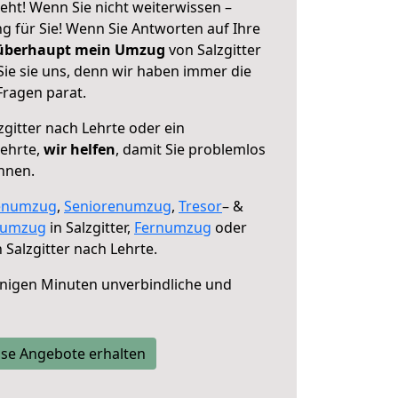
geht! Wenn Sie nicht weiterwissen –
ng für Sie! Wenn Sie Antworten auf Ihre
 überhaupt mein Umzug
von Salzgitter
Sie sie uns, denn wir haben immer die
Fragen parat.
zgitter nach Lehrte oder ein
ehrte,
wir helfen
, damit Sie problemlos
nnen.
enumzug
,
Seniorenumzug
,
Tresor
– &
numzug
in Salzgitter,
Fernumzug
oder
 Salzgitter nach Lehrte.
nigen Minuten unverbindliche und
se Angebote erhalten