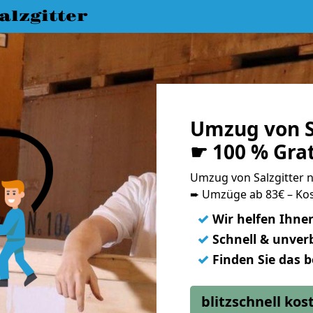
lzgitter
Umzug von S
☛ 100 % Gra
Umzug von Salzgitter
➨ Umzüge ab 83€ – Kos
✓
Wir helfen Ihne
✓
Schnell & unverb
✓
Finden Sie das 
blitzschnell ko