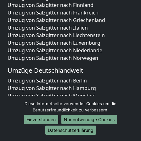
Umzug von Salzgitter nach Finnland
Umzug von Salzgitter nach Frankreich
Umzug von Salzgitter nach Griechenland
Umzug von Salzgitter nach Italien
Umzug von Salzgitter nach Liechtenstein
Umzug von Salzgitter nach Luxemburg
Umzug von Salzgitter nach Niederlande
Umzug von Salzgitter nach Norwegen
Umzüge-Deutschlandweit
Umzug von Salzgitter nach Berlin
Umzug von Salzgitter nach Hamburg
Umzug von Salzgitter nach München
Umzug von Salzgitter nach Köln
Diese Internetseite verwendet Cookies um die
Umzug von Salzgitter nach Frankfurt am Main
Benutzerfreundlichkeit zu verbessern.
Umzug von Salzgitter nach Stuttgart
Einverstanden
Nur notwendige Cookies
Umzug von Salzgitter nach Düsseldorf
Datenschutzerklärung
Umzug von Salzgitter nach Leipzig
Umzug von Salzgitter nach Dortmund