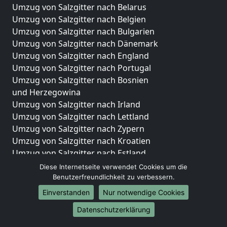
Umzug von Salzgitter nach Belarus
Umzug von Salzgitter nach Belgien
Umzug von Salzgitter nach Bulgarien
Umzug von Salzgitter nach Dänemark
Umzug von Salzgitter nach England
Umzug von Salzgitter nach Portugal
Umzug von Salzgitter nach Bosnien
und Herzegowina
Umzug von Salzgitter nach Irland
Umzug von Salzgitter nach Lettland
Umzug von Salzgitter nach Zypern
Umzug von Salzgitter nach Kroatien
Umzug von Salzgitter nach Estland
Umzug von Salzgitter nach Finnland
Diese Internetseite verwendet Cookies um die
Umzug von Salzgitter nach Frankreich
Benutzerfreundlichkeit zu verbessern.
Umzug von Salzgitter nach Griechenland
Einverstanden
Nur notwendige Cookies
Umzug von Salzgitter nach Italien
Datenschutzerklärung
Umzug von Salzgitter nach Liechtenstein
Umzug von Salzgitter nach Luxemburg