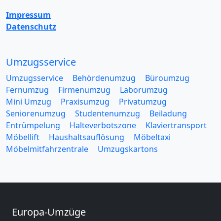
Impressum
Datenschutz
Umzugsservice
Umzugsservice
Behördenumzug
Büroumzug
Fernumzug
Firmenumzug
Laborumzug
Mini Umzug
Praxisumzug
Privatumzug
Seniorenumzug
Studentenumzug
Beiladung
Entrümpelung
Halteverbotszone
Klaviertransport
Möbellift
Haushaltsauflösung
Möbeltaxi
Möbelmitfahrzentrale
Umzugskartons
Europa-Umzüge