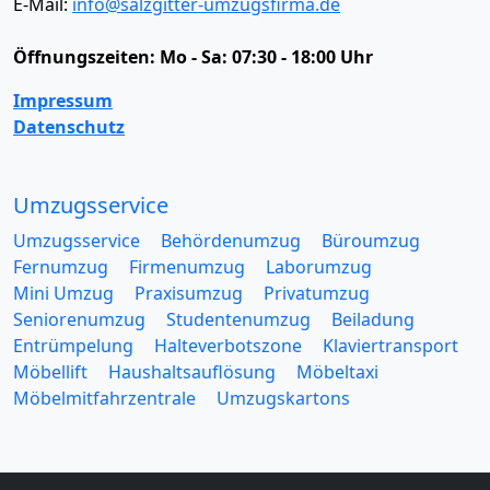
E-Mail:
info@salzgitter-umzugsfirma.de
Öffnungszeiten:
Mo - Sa: 07:30 - 18:00 Uhr
Impressum
Datenschutz
Umzugsservice
Umzugsservice
Behördenumzug
Büroumzug
Fernumzug
Firmenumzug
Laborumzug
Mini Umzug
Praxisumzug
Privatumzug
Seniorenumzug
Studentenumzug
Beiladung
Entrümpelung
Halteverbotszone
Klaviertransport
Möbellift
Haushaltsauflösung
Möbeltaxi
Möbelmitfahrzentrale
Umzugskartons