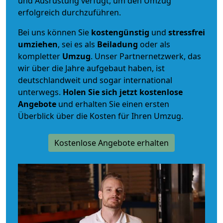
und Ausrüstung verfügt, um den Umzug
erfolgreich durchzuführen.
Bei uns können Sie
kostengünstig
und
stressfrei
umziehen
, sei es als
Beiladung
oder als
kompletter
Umzug
. Unser Partnernetzwerk, das
wir über die Jahre aufgebaut haben, ist
deutschlandweit und sogar international
unterwegs.
Holen Sie sich jetzt kostenlose
Angebote
und erhalten Sie einen ersten
Überblick über die Kosten für Ihren Umzug.
Kostenlose Angebote erhalten