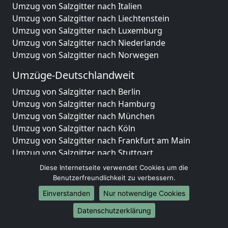
Umzug von Salzgitter nach Italien
Umzug von Salzgitter nach Liechtenstein
Umzug von Salzgitter nach Luxemburg
Umzug von Salzgitter nach Niederlande
Umzug von Salzgitter nach Norwegen
Umzüge-Deutschlandweit
Umzug von Salzgitter nach Berlin
Umzug von Salzgitter nach Hamburg
Umzug von Salzgitter nach München
Umzug von Salzgitter nach Köln
Umzug von Salzgitter nach Frankfurt am Main
Umzug von Salzgitter nach Stuttgart
Umzug von Salzgitter nach Düsseldorf
Diese Internetseite verwendet Cookies um die
Umzug von Salzgitter nach Leipzig
Benutzerfreundlichkeit zu verbessern.
Umzug von Salzgitter nach Dortmund
Einverstanden
Nur notwendige Cookies
Umzug von Salzgitter nach Essen
Datenschutzerklärung
Umzug von Salzgitter nach Bremen
Umzug von Salzgitter nach Dresden