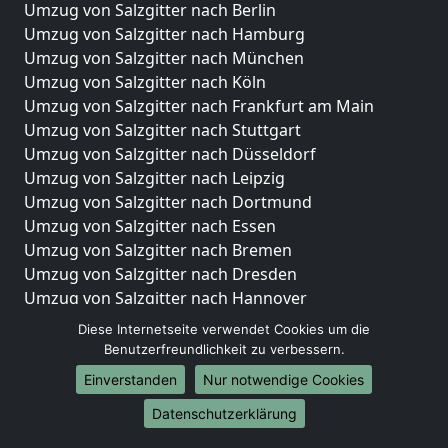
Umzug von Salzgitter nach Berlin
Umzug von Salzgitter nach Hamburg
Umzug von Salzgitter nach München
Umzug von Salzgitter nach Köln
Umzug von Salzgitter nach Frankfurt am Main
Umzug von Salzgitter nach Stuttgart
Umzug von Salzgitter nach Düsseldorf
Umzug von Salzgitter nach Leipzig
Umzug von Salzgitter nach Dortmund
Umzug von Salzgitter nach Essen
Umzug von Salzgitter nach Bremen
Umzug von Salzgitter nach Dresden
Umzug von Salzgitter nach Hannover
Umzug von Salzgitter nach Nürnberg
Diese Internetseite verwendet Cookies um die
Umzug von Salzgitter nach Duisburg
Benutzerfreundlichkeit zu verbessern.
Umzug von Salzgitter nach Bochum
Einverstanden
Nur notwendige Cookies
Umzug von Salzgitter nach Wuppertal
Datenschutzerklärung
Umzug von Salzgitter nach Bielefeld
Umzug von Salzgitter nach Bonn