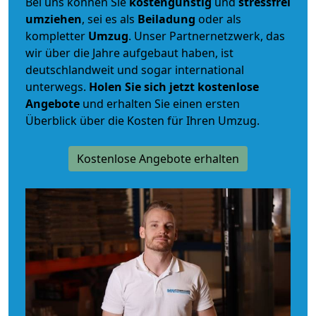
Bei uns können Sie
kostengünstig
und
stressfrei
umziehen
, sei es als
Beiladung
oder als
kompletter
Umzug
. Unser Partnernetzwerk, das
wir über die Jahre aufgebaut haben, ist
deutschlandweit und sogar international
unterwegs.
Holen Sie sich jetzt kostenlose
Angebote
und erhalten Sie einen ersten
Überblick über die Kosten für Ihren Umzug.
Kostenlose Angebote erhalten