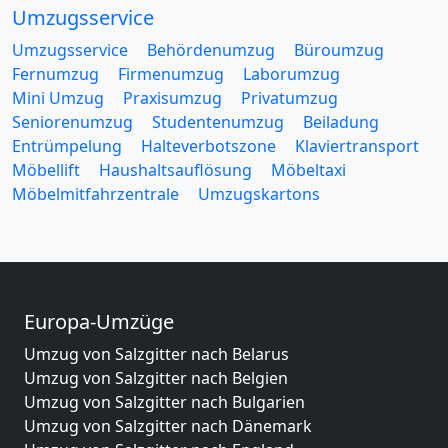
Umzugsservice
Umzugsservice
Behördenumzug
Büroumzug
Fernumzug
Firmenumzug
Laborumzug
Mini Umzug
Praxisumzug
Privatumzug
Seniorenumzug
Studentenumzug
Beiladung
Entrümpelung
Halteverbotszone
Klaviertransport
Möbellift
Haushaltsauflösung
Möbeltaxi
Möbelmitfahrzentrale
Umzugskartons
Europa-Umzüge
Umzug von Salzgitter nach Belarus
Umzug von Salzgitter nach Belgien
Umzug von Salzgitter nach Bulgarien
Umzug von Salzgitter nach Dänemark