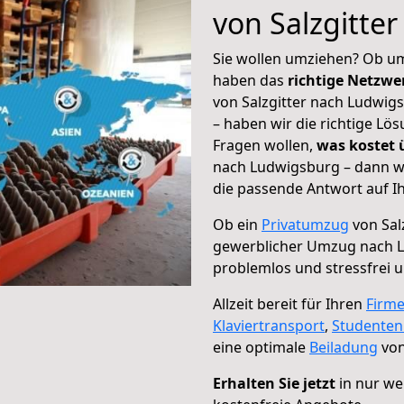
von Salzgitte
Sie wollen umziehen? Ob um
haben das
richtige Netzw
von Salzgitter nach Ludwig
– haben wir die richtige Lö
Fragen wollen,
was kostet
nach Ludwigsburg – dann wä
die passende Antwort auf Ih
Ob ein
Privatumzug
von Sal
gewerblicher Umzug nach 
problemlos und stressfrei 
Allzeit bereit für Ihren
Firm
Klaviertransport
,
Studente
eine optimale
Beiladung
von
Erhalten Sie jetzt
in nur we