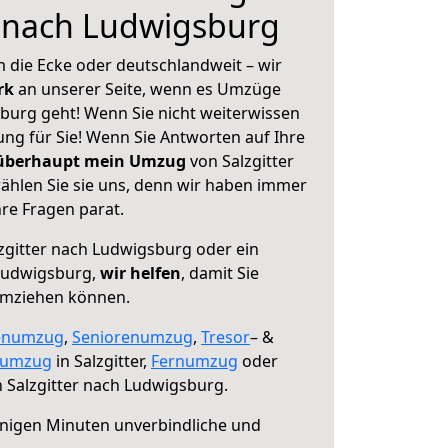
r nach Ludwigsburg
 die Ecke oder deutschlandweit – wir
erk
an unserer Seite, wenn es Umzüge
sburg geht! Wenn Sie nicht weiterwissen
sung für Sie! Wenn Sie Antworten auf Ihre
 überhaupt mein Umzug
von Salzgitter
hlen Sie sie uns, denn wir haben immer
re Fragen parat.
zgitter nach Ludwigsburg oder ein
Ludwigsburg,
wir helfen
, damit Sie
umziehen können.
enumzug
,
Seniorenumzug
,
Tresor
– &
numzug
in Salzgitter,
Fernumzug
oder
 Salzgitter nach Ludwigsburg.
nigen Minuten unverbindliche und