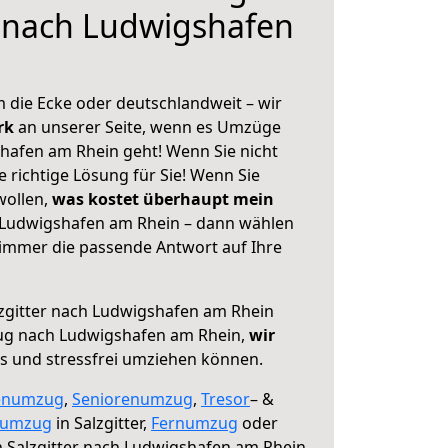
r nach Ludwigshafen
 die Ecke oder deutschlandweit – wir
erk
an unserer Seite, wenn es Umzüge
shafen am Rhein geht! Wenn Sie nicht
e richtige Lösung für Sie! Wenn Sie
wollen,
was kostet überhaupt mein
h Ludwigshafen am Rhein – dann wählen
 immer die passende Antwort auf Ihre
zgitter nach Ludwigshafen am Rhein
ug nach Ludwigshafen am Rhein,
wir
os und stressfrei umziehen können.
enumzug
,
Seniorenumzug
,
Tresor
– &
numzug
in Salzgitter,
Fernumzug
oder
 Salzgitter nach Ludwigshafen am Rhein.