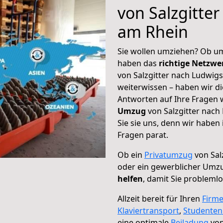
von Salzgitte
am Rhein
Sie wollen umziehen? Ob um
haben das
richtige Netzw
von Salzgitter nach Ludwig
weiterwissen – haben wir di
Antworten auf Ihre Fragen 
Umzug
von Salzgitter nac
Sie sie uns, denn wir haben
Fragen parat.
Ob ein
Privatumzug
von Sal
oder ein gewerblicher Umz
helfen
, damit Sie probleml
Allzeit bereit für Ihren
Firm
Klaviertransport
,
Studente
eine optimale
Beiladung
von