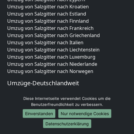
Umzug von Salzgitter nach Kroatien
Umzug von Salzgitter nach Estland
Umzug von Salzgitter nach Finnland
Umzug von Salzgitter nach Frankreich
Umzug von Salzgitter nach Griechenland
Umzug von Salzgitter nach Italien
Umzug von Salzgitter nach Liechtenstein
Umzug von Salzgitter nach Luxemburg
Umzug von Salzgitter nach Niederlande
Umzug von Salzgitter nach Norwegen
Umzüge-Deutschlandweit
Umzug von Salzgitter nach Berlin
Diese Internetseite verwendet Cookies um die
Umzug von Salzgitter nach Hamburg
Benutzerfreundlichkeit zu verbessern.
Umzug von Salzgitter nach München
Umzug von Salzgitter nach Köln
Einverstanden
Nur notwendige Cookies
Umzug von Salzgitter nach Frankfurt am Main
Datenschutzerklärung
Umzug von Salzgitter nach Stuttgart