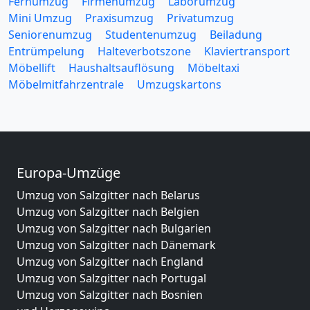
Fernumzug
Firmenumzug
Laborumzug
Mini Umzug
Praxisumzug
Privatumzug
Seniorenumzug
Studentenumzug
Beiladung
Entrümpelung
Halteverbotszone
Klaviertransport
Möbellift
Haushaltsauflösung
Möbeltaxi
Möbelmitfahrzentrale
Umzugskartons
Europa-Umzüge
Umzug von Salzgitter nach Belarus
Umzug von Salzgitter nach Belgien
Umzug von Salzgitter nach Bulgarien
Umzug von Salzgitter nach Dänemark
Umzug von Salzgitter nach England
Umzug von Salzgitter nach Portugal
Umzug von Salzgitter nach Bosnien