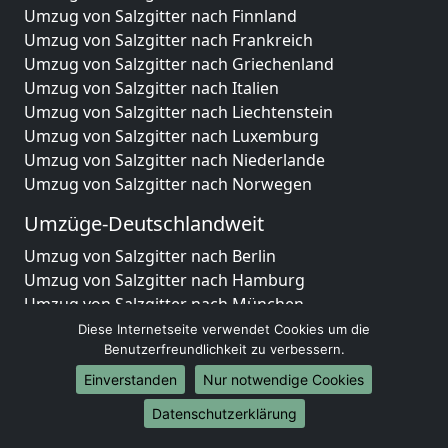
Umzug von Salzgitter nach Finnland
Umzug von Salzgitter nach Frankreich
Umzug von Salzgitter nach Griechenland
Umzug von Salzgitter nach Italien
Umzug von Salzgitter nach Liechtenstein
Umzug von Salzgitter nach Luxemburg
Umzug von Salzgitter nach Niederlande
Umzug von Salzgitter nach Norwegen
Umzüge-Deutschlandweit
Umzug von Salzgitter nach Berlin
Umzug von Salzgitter nach Hamburg
Umzug von Salzgitter nach München
Umzug von Salzgitter nach Köln
Diese Internetseite verwendet Cookies um die
Umzug von Salzgitter nach Frankfurt am Main
Benutzerfreundlichkeit zu verbessern.
Umzug von Salzgitter nach Stuttgart
Einverstanden
Nur notwendige Cookies
Umzug von Salzgitter nach Düsseldorf
Datenschutzerklärung
Umzug von Salzgitter nach Leipzig
Umzug von Salzgitter nach Dortmund