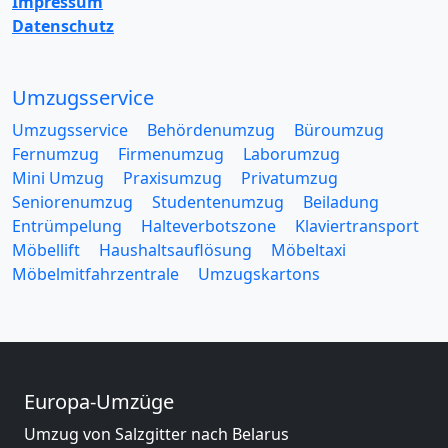
Impressum
Datenschutz
Umzugsservice
Umzugsservice
Behördenumzug
Büroumzug
Fernumzug
Firmenumzug
Laborumzug
Mini Umzug
Praxisumzug
Privatumzug
Seniorenumzug
Studentenumzug
Beiladung
Entrümpelung
Halteverbotszone
Klaviertransport
Möbellift
Haushaltsauflösung
Möbeltaxi
Möbelmitfahrzentrale
Umzugskartons
Europa-Umzüge
Umzug von Salzgitter nach Belarus