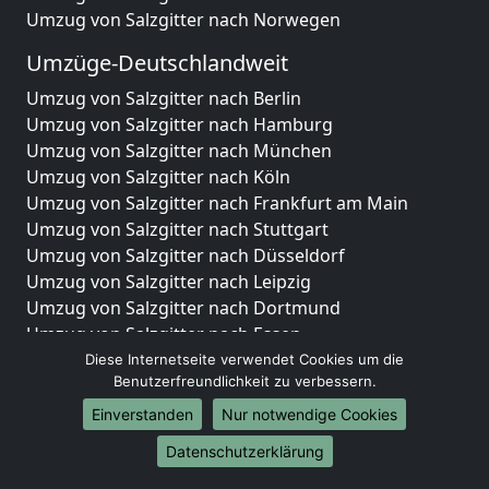
Umzug von Salzgitter nach Norwegen
Umzüge-Deutschlandweit
Umzug von Salzgitter nach Berlin
Umzug von Salzgitter nach Hamburg
Umzug von Salzgitter nach München
Umzug von Salzgitter nach Köln
Umzug von Salzgitter nach Frankfurt am Main
Umzug von Salzgitter nach Stuttgart
Umzug von Salzgitter nach Düsseldorf
Umzug von Salzgitter nach Leipzig
Umzug von Salzgitter nach Dortmund
Umzug von Salzgitter nach Essen
Umzug von Salzgitter nach Bremen
Diese Internetseite verwendet Cookies um die
Benutzerfreundlichkeit zu verbessern.
Umzug von Salzgitter nach Dresden
Umzug von Salzgitter nach Hannover
Einverstanden
Nur notwendige Cookies
Umzug von Salzgitter nach Nürnberg
Datenschutzerklärung
Umzug von Salzgitter nach Duisburg