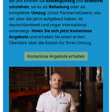
Bei uns können Sie
kostengünstig
und
stressfrei
umziehen
, sei es als
Beiladung
oder als
kompletter
Umzug
. Unser Partnernetzwerk, das
wir über die Jahre aufgebaut haben, ist
deutschlandweit und sogar international
unterwegs.
Holen Sie sich jetzt kostenlose
Angebote
und erhalten Sie einen ersten
Überblick über die Kosten für Ihren Umzug.
Kostenlose Angebote erhalten