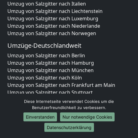
Umzug von Salzgitter nach Italien
Umzug von Salzgitter nach Liechtenstein
Umzug von Salzgitter nach Luxemburg
Umzug von Salzgitter nach Niederlande
Umzug von Salzgitter nach Norwegen
Umzüge-Deutschlandweit
Umzug von Salzgitter nach Berlin
Umzug von Salzgitter nach Hamburg
Umzug von Salzgitter nach München
Umzug von Salzgitter nach Köln
Umzug von Salzgitter nach Frankfurt am Main
Umzug von Salzgitter nach Stuttgart
Umzug von Salzgitter nach Düsseldorf
Diese Internetseite verwendet Cookies um die
Umzug von Salzgitter nach Leipzig
Benutzerfreundlichkeit zu verbessern.
Umzug von Salzgitter nach Dortmund
Einverstanden
Nur notwendige Cookies
Umzug von Salzgitter nach Essen
Datenschutzerklärung
Umzug von Salzgitter nach Bremen
Umzug von Salzgitter nach Dresden