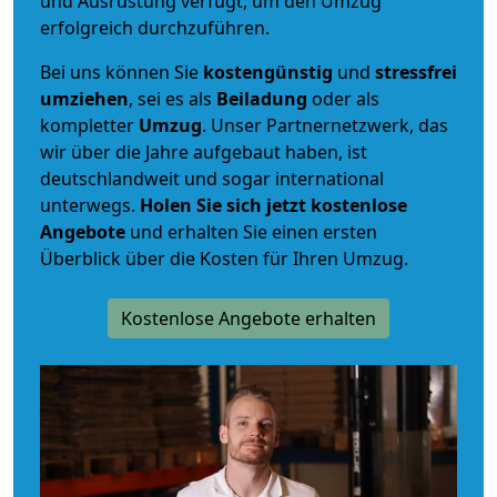
und Ausrüstung verfügt, um den Umzug
erfolgreich durchzuführen.
Bei uns können Sie
kostengünstig
und
stressfrei
umziehen
, sei es als
Beiladung
oder als
kompletter
Umzug
. Unser Partnernetzwerk, das
wir über die Jahre aufgebaut haben, ist
deutschlandweit und sogar international
unterwegs.
Holen Sie sich jetzt kostenlose
Angebote
und erhalten Sie einen ersten
Überblick über die Kosten für Ihren Umzug.
Kostenlose Angebote erhalten