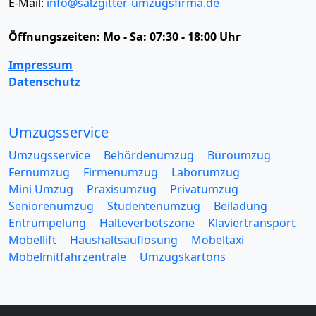
E-Mail:
info@salzgitter-umzugsfirma.de
Öffnungszeiten:
Mo - Sa: 07:30 - 18:00 Uhr
Impressum
Datenschutz
Umzugsservice
Umzugsservice
Behördenumzug
Büroumzug
Fernumzug
Firmenumzug
Laborumzug
Mini Umzug
Praxisumzug
Privatumzug
Seniorenumzug
Studentenumzug
Beiladung
Entrümpelung
Halteverbotszone
Klaviertransport
Möbellift
Haushaltsauflösung
Möbeltaxi
Möbelmitfahrzentrale
Umzugskartons