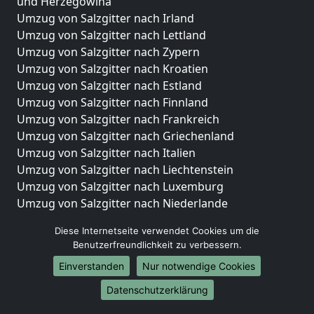
und Herzegowina
Umzug von Salzgitter nach Irland
Umzug von Salzgitter nach Lettland
Umzug von Salzgitter nach Zypern
Umzug von Salzgitter nach Kroatien
Umzug von Salzgitter nach Estland
Umzug von Salzgitter nach Finnland
Umzug von Salzgitter nach Frankreich
Umzug von Salzgitter nach Griechenland
Umzug von Salzgitter nach Italien
Umzug von Salzgitter nach Liechtenstein
Umzug von Salzgitter nach Luxemburg
Umzug von Salzgitter nach Niederlande
Umzug von Salzgitter nach Norwegen
Diese Internetseite verwendet Cookies um die
Umzüge-Deutschlandweit
Benutzerfreundlichkeit zu verbessern.
Einverstanden
Nur notwendige Cookies
Umzug von Salzgitter nach Berlin
Umzug von Salzgitter nach Hamburg
Datenschutzerklärung
Umzug von Salzgitter nach München