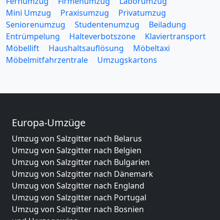
Fernumzug
Firmenumzug
Laborumzug
Mini Umzug
Praxisumzug
Privatumzug
Seniorenumzug
Studentenumzug
Beiladung
Entrümpelung
Halteverbotszone
Klaviertransport
Möbellift
Haushaltsauflösung
Möbeltaxi
Möbelmitfahrzentrale
Umzugskartons
Europa-Umzüge
Umzug von Salzgitter nach Belarus
Umzug von Salzgitter nach Belgien
Umzug von Salzgitter nach Bulgarien
Umzug von Salzgitter nach Dänemark
Umzug von Salzgitter nach England
Umzug von Salzgitter nach Portugal
Umzug von Salzgitter nach Bosnien