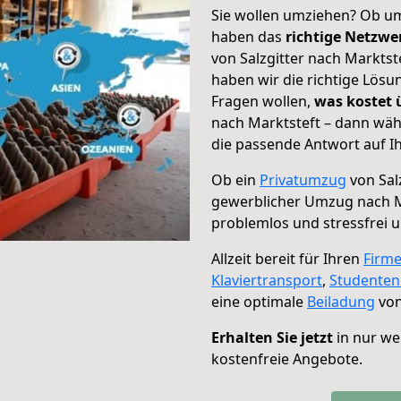
Sie wollen umziehen? Ob um
haben das
richtige Netzw
von Salzgitter nach Marktst
haben wir die richtige Lösu
Fragen wollen,
was kostet
nach Marktsteft – dann wäh
die passende Antwort auf Ih
Ob ein
Privatumzug
von Sal
gewerblicher Umzug nach M
problemlos und stressfrei 
Allzeit bereit für Ihren
Firm
Klaviertransport
,
Studente
eine optimale
Beiladung
von
Erhalten Sie jetzt
in nur we
kostenfreie Angebote.