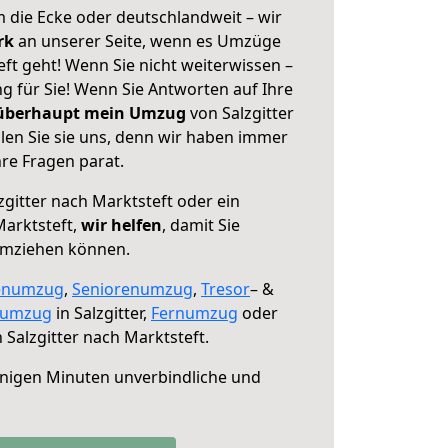
 die Ecke oder deutschlandweit – wir
erk
an unserer Seite, wenn es Umzüge
eft geht! Wenn Sie nicht weiterwissen –
ng für Sie! Wenn Sie Antworten auf Ihre
 überhaupt mein Umzug
von Salzgitter
len Sie sie uns, denn wir haben immer
re Fragen parat.
zgitter nach Marktsteft oder ein
arktsteft,
wir helfen
, damit Sie
umziehen können.
enumzug
,
Seniorenumzug
,
Tresor
– &
numzug
in Salzgitter,
Fernumzug
oder
 Salzgitter nach Marktsteft.
nigen Minuten unverbindliche und