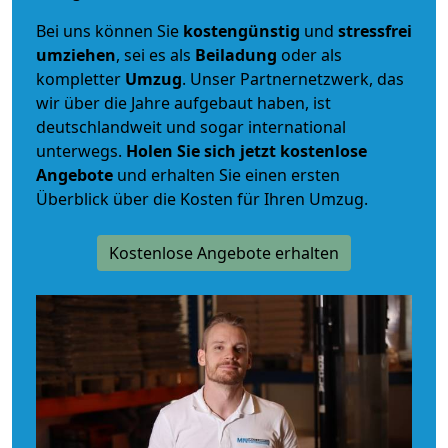
Bei uns können Sie
kostengünstig
und
stressfrei
umziehen
, sei es als
Beiladung
oder als
kompletter
Umzug
. Unser Partnernetzwerk, das
wir über die Jahre aufgebaut haben, ist
deutschlandweit und sogar international
unterwegs.
Holen Sie sich jetzt kostenlose
Angebote
und erhalten Sie einen ersten
Überblick über die Kosten für Ihren Umzug.
Kostenlose Angebote erhalten