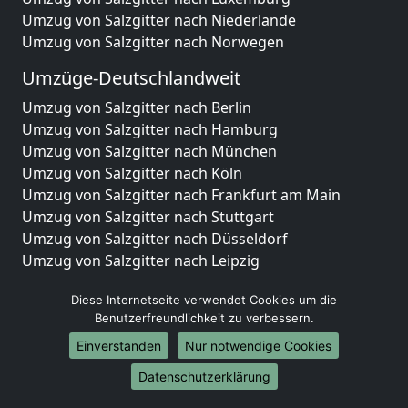
Umzug von Salzgitter nach Niederlande
Umzug von Salzgitter nach Norwegen
Umzüge-Deutschlandweit
Umzug von Salzgitter nach Berlin
Umzug von Salzgitter nach Hamburg
Umzug von Salzgitter nach München
Umzug von Salzgitter nach Köln
Umzug von Salzgitter nach Frankfurt am Main
Umzug von Salzgitter nach Stuttgart
Umzug von Salzgitter nach Düsseldorf
Umzug von Salzgitter nach Leipzig
Umzug von Salzgitter nach Dortmund
Diese Internetseite verwendet Cookies um die
Umzug von Salzgitter nach Essen
Benutzerfreundlichkeit zu verbessern.
Umzug von Salzgitter nach Bremen
Umzug von Salzgitter nach Dresden
Einverstanden
Nur notwendige Cookies
Umzug von Salzgitter nach Hannover
Datenschutzerklärung
Umzug von Salzgitter nach Nürnberg