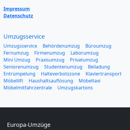
Impressum
Datenschutz
Umzugsservice
Umzugsservice
Behördenumzug
Büroumzug
Fernumzug
Firmenumzug
Laborumzug
Mini Umzug
Praxisumzug
Privatumzug
Seniorenumzug
Studentenumzug
Beiladung
Entrümpelung
Halteverbotszone
Klaviertransport
Möbellift
Haushaltsauflösung
Möbeltaxi
Möbelmitfahrzentrale
Umzugskartons
Europa-Umzüge