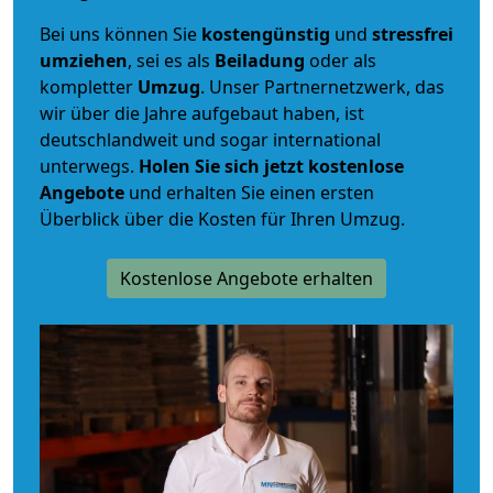
Bei uns können Sie
kostengünstig
und
stressfrei
umziehen
, sei es als
Beiladung
oder als
kompletter
Umzug
. Unser Partnernetzwerk, das
wir über die Jahre aufgebaut haben, ist
deutschlandweit und sogar international
unterwegs.
Holen Sie sich jetzt kostenlose
Angebote
und erhalten Sie einen ersten
Überblick über die Kosten für Ihren Umzug.
Kostenlose Angebote erhalten