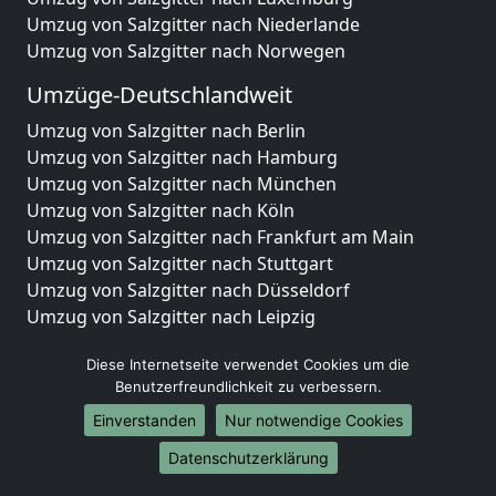
Umzug von Salzgitter nach Niederlande
Umzug von Salzgitter nach Norwegen
Umzüge-Deutschlandweit
Umzug von Salzgitter nach Berlin
Umzug von Salzgitter nach Hamburg
Umzug von Salzgitter nach München
Umzug von Salzgitter nach Köln
Umzug von Salzgitter nach Frankfurt am Main
Umzug von Salzgitter nach Stuttgart
Umzug von Salzgitter nach Düsseldorf
Umzug von Salzgitter nach Leipzig
Umzug von Salzgitter nach Dortmund
Diese Internetseite verwendet Cookies um die
Umzug von Salzgitter nach Essen
Benutzerfreundlichkeit zu verbessern.
Umzug von Salzgitter nach Bremen
Umzug von Salzgitter nach Dresden
Einverstanden
Nur notwendige Cookies
Umzug von Salzgitter nach Hannover
Datenschutzerklärung
Umzug von Salzgitter nach Nürnberg