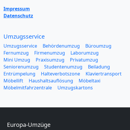
Impressum
Datenschutz
Umzugsservice
Umzugsservice
Behördenumzug
Büroumzug
Fernumzug
Firmenumzug
Laborumzug
Mini Umzug
Praxisumzug
Privatumzug
Seniorenumzug
Studentenumzug
Beiladung
Entrümpelung
Halteverbotszone
Klaviertransport
Möbellift
Haushaltsauflösung
Möbeltaxi
Möbelmitfahrzentrale
Umzugskartons
Europa-Umzüge