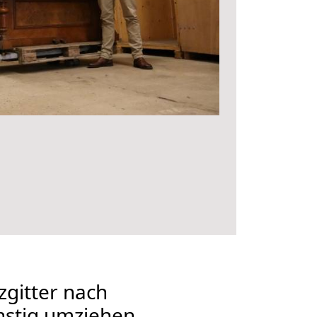
gitter nach
nstig umziehen