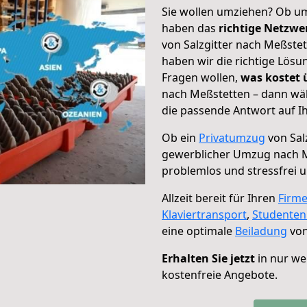
Sie wollen umziehen? Ob um
haben das
richtige Netzw
von Salzgitter nach Meßstet
haben wir die richtige Lösu
Fragen wollen,
was kostet
nach Meßstetten – dann wäh
die passende Antwort auf Ih
Ob ein
Privatumzug
von Sal
gewerblicher Umzug nach 
problemlos und stressfrei 
Allzeit bereit für Ihren
Firm
Klaviertransport
,
Studente
eine optimale
Beiladung
von
Erhalten Sie jetzt
in nur we
kostenfreie Angebote.