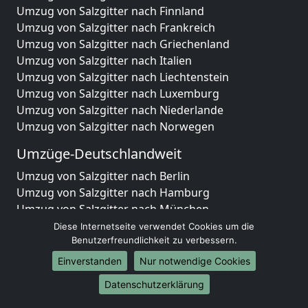
Umzug von Salzgitter nach Finnland
Umzug von Salzgitter nach Frankreich
Umzug von Salzgitter nach Griechenland
Umzug von Salzgitter nach Italien
Umzug von Salzgitter nach Liechtenstein
Umzug von Salzgitter nach Luxemburg
Umzug von Salzgitter nach Niederlande
Umzug von Salzgitter nach Norwegen
Umzüge-Deutschlandweit
Umzug von Salzgitter nach Berlin
Umzug von Salzgitter nach Hamburg
Umzug von Salzgitter nach München
Umzug von Salzgitter nach Köln
Diese Internetseite verwendet Cookies um die
Umzug von Salzgitter nach Frankfurt am Main
Benutzerfreundlichkeit zu verbessern.
Umzug von Salzgitter nach Stuttgart
Einverstanden
Nur notwendige Cookies
Umzug von Salzgitter nach Düsseldorf
Datenschutzerklärung
Umzug von Salzgitter nach Leipzig
Umzug von Salzgitter nach Dortmund