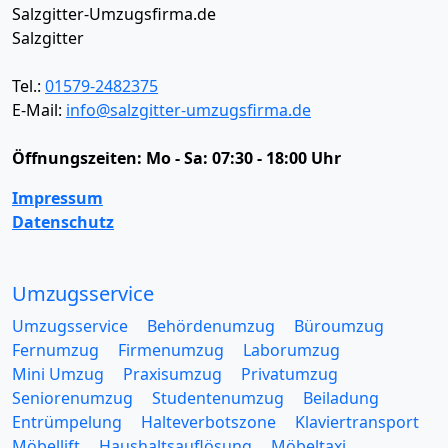
Salzgitter-Umzugsfirma.de
Salzgitter
Tel.:
01579-2482375
E-Mail:
info@salzgitter-umzugsfirma.de
Öffnungszeiten:
Mo - Sa: 07:30 - 18:00 Uhr
Impressum
Datenschutz
Umzugsservice
Umzugsservice
Behördenumzug
Büroumzug
Fernumzug
Firmenumzug
Laborumzug
Mini Umzug
Praxisumzug
Privatumzug
Seniorenumzug
Studentenumzug
Beiladung
Entrümpelung
Halteverbotszone
Klaviertransport
Möbellift
Haushaltsauflösung
Möbeltaxi