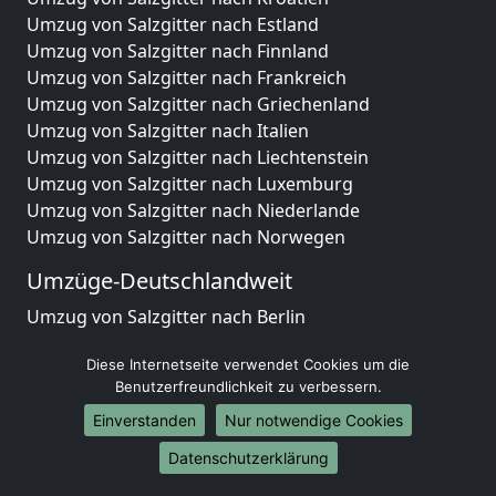
Umzug von Salzgitter nach Estland
Umzug von Salzgitter nach Finnland
Umzug von Salzgitter nach Frankreich
Umzug von Salzgitter nach Griechenland
Umzug von Salzgitter nach Italien
Umzug von Salzgitter nach Liechtenstein
Umzug von Salzgitter nach Luxemburg
Umzug von Salzgitter nach Niederlande
Umzug von Salzgitter nach Norwegen
Umzüge-Deutschlandweit
Umzug von Salzgitter nach Berlin
Umzug von Salzgitter nach Hamburg
Diese Internetseite verwendet Cookies um die
Umzug von Salzgitter nach München
Benutzerfreundlichkeit zu verbessern.
Umzug von Salzgitter nach Köln
Umzug von Salzgitter nach Frankfurt am Main
Einverstanden
Nur notwendige Cookies
Umzug von Salzgitter nach Stuttgart
Datenschutzerklärung
Umzug von Salzgitter nach Düsseldorf