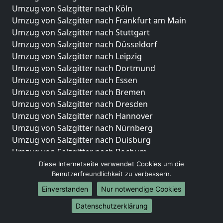
Umzug von Salzgitter nach Köln
Umzug von Salzgitter nach Frankfurt am Main
Umzug von Salzgitter nach Stuttgart
Umzug von Salzgitter nach Düsseldorf
Umzug von Salzgitter nach Leipzig
Umzug von Salzgitter nach Dortmund
Umzug von Salzgitter nach Essen
Umzug von Salzgitter nach Bremen
Umzug von Salzgitter nach Dresden
Umzug von Salzgitter nach Hannover
Umzug von Salzgitter nach Nürnberg
Umzug von Salzgitter nach Duisburg
Umzug von Salzgitter nach Bochum
Umzug von Salzgitter nach Wuppertal
Diese Internetseite verwendet Cookies um die
Benutzerfreundlichkeit zu verbessern.
Umzug von Salzgitter nach Bielefeld
Umzug von Salzgitter nach Bonn
Einverstanden
Nur notwendige Cookies
Umzug von Salzgitter nach Münster
Datenschutzerklärung
Internationale-Umzüge