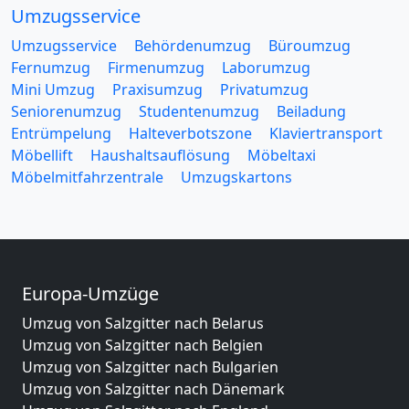
Umzugsservice
Umzugsservice
Behördenumzug
Büroumzug
Fernumzug
Firmenumzug
Laborumzug
Mini Umzug
Praxisumzug
Privatumzug
Seniorenumzug
Studentenumzug
Beiladung
Entrümpelung
Halteverbotszone
Klaviertransport
Möbellift
Haushaltsauflösung
Möbeltaxi
Möbelmitfahrzentrale
Umzugskartons
Europa-Umzüge
Umzug von Salzgitter nach Belarus
Umzug von Salzgitter nach Belgien
Umzug von Salzgitter nach Bulgarien
Umzug von Salzgitter nach Dänemark