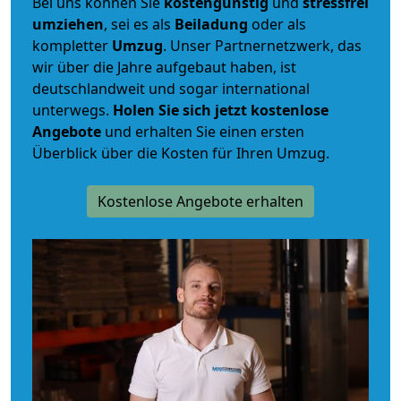
Bei uns können Sie
kostengünstig
und
stressfrei
umziehen
, sei es als
Beiladung
oder als
kompletter
Umzug
. Unser Partnernetzwerk, das
wir über die Jahre aufgebaut haben, ist
deutschlandweit und sogar international
unterwegs.
Holen Sie sich jetzt kostenlose
Angebote
und erhalten Sie einen ersten
Überblick über die Kosten für Ihren Umzug.
Kostenlose Angebote erhalten