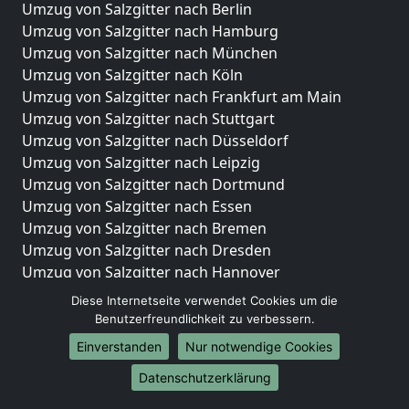
Umzug von Salzgitter nach Berlin
Umzug von Salzgitter nach Hamburg
Umzug von Salzgitter nach München
Umzug von Salzgitter nach Köln
Umzug von Salzgitter nach Frankfurt am Main
Umzug von Salzgitter nach Stuttgart
Umzug von Salzgitter nach Düsseldorf
Umzug von Salzgitter nach Leipzig
Umzug von Salzgitter nach Dortmund
Umzug von Salzgitter nach Essen
Umzug von Salzgitter nach Bremen
Umzug von Salzgitter nach Dresden
Umzug von Salzgitter nach Hannover
Umzug von Salzgitter nach Nürnberg
Diese Internetseite verwendet Cookies um die
Umzug von Salzgitter nach Duisburg
Benutzerfreundlichkeit zu verbessern.
Umzug von Salzgitter nach Bochum
Einverstanden
Nur notwendige Cookies
Umzug von Salzgitter nach Wuppertal
Datenschutzerklärung
Umzug von Salzgitter nach Bielefeld
Umzug von Salzgitter nach Bonn