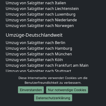
Umzug von Salzgitter nach Italien
Umzug von Salzgitter nach Liechtenstein
Umzug von Salzgitter nach Luxemburg
Umzug von Salzgitter nach Niederlande
Umzug von Salzgitter nach Norwegen
Umzüge-Deutschlandweit
Umzug von Salzgitter nach Berlin
Umzug von Salzgitter nach Hamburg
Umzug von Salzgitter nach München
Umzug von Salzgitter nach Köln
Umzug von Salzgitter nach Frankfurt am Main
Umzug von Salzgitter nach Stuttgart
Umzug von Salzgitter nach Düsseldorf
Diese Internetseite verwendet Cookies um die
Umzug von Salzgitter nach Leipzig
Benutzerfreundlichkeit zu verbessern.
Umzug von Salzgitter nach Dortmund
Einverstanden
Nur notwendige Cookies
Umzug von Salzgitter nach Essen
Datenschutzerklärung
Umzug von Salzgitter nach Bremen
Umzug von Salzgitter nach Dresden