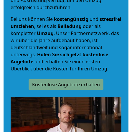
und Ausrüstung verfügt, um den Umzug
erfolgreich durchzuführen.
Bei uns können Sie
kostengünstig
und
stressfrei
umziehen
, sei es als
Beiladung
oder als
kompletter
Umzug
. Unser Partnernetzwerk, das
wir über die Jahre aufgebaut haben, ist
deutschlandweit und sogar international
unterwegs.
Holen Sie sich jetzt kostenlose
Angebote
und erhalten Sie einen ersten
Überblick über die Kosten für Ihren Umzug.
Kostenlose Angebote erhalten