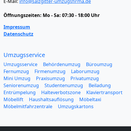
E-Mail:
info@salzgitter-umzugsfirma.de
Öffnungszeiten:
Mo - Sa: 07:30 - 18:00 Uhr
Impressum
Datenschutz
Umzugsservice
Umzugsservice
Behördenumzug
Büroumzug
Fernumzug
Firmenumzug
Laborumzug
Mini Umzug
Praxisumzug
Privatumzug
Seniorenumzug
Studentenumzug
Beiladung
Entrümpelung
Halteverbotszone
Klaviertransport
Möbellift
Haushaltsauflösung
Möbeltaxi
Möbelmitfahrzentrale
Umzugskartons