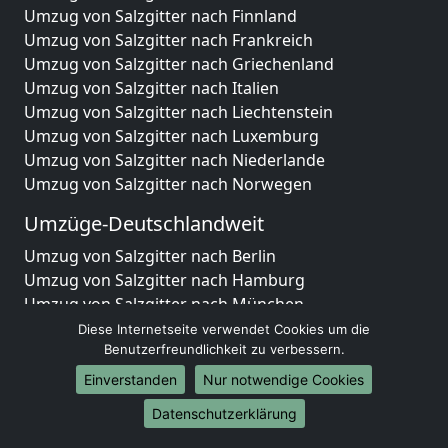
Umzug von Salzgitter nach Finnland
Umzug von Salzgitter nach Frankreich
Umzug von Salzgitter nach Griechenland
Umzug von Salzgitter nach Italien
Umzug von Salzgitter nach Liechtenstein
Umzug von Salzgitter nach Luxemburg
Umzug von Salzgitter nach Niederlande
Umzug von Salzgitter nach Norwegen
Umzüge-Deutschlandweit
Umzug von Salzgitter nach Berlin
Umzug von Salzgitter nach Hamburg
Umzug von Salzgitter nach München
Umzug von Salzgitter nach Köln
Diese Internetseite verwendet Cookies um die
Umzug von Salzgitter nach Frankfurt am Main
Benutzerfreundlichkeit zu verbessern.
Umzug von Salzgitter nach Stuttgart
Einverstanden
Nur notwendige Cookies
Umzug von Salzgitter nach Düsseldorf
Datenschutzerklärung
Umzug von Salzgitter nach Leipzig
Umzug von Salzgitter nach Dortmund