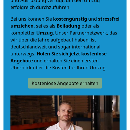
und Ausrüstung verfügt, um den Umzug
erfolgreich durchzuführen.
Bei uns können Sie
kostengünstig
und
stressfrei
umziehen
, sei es als
Beiladung
oder als
kompletter
Umzug
. Unser Partnernetzwerk, das
wir über die Jahre aufgebaut haben, ist
deutschlandweit und sogar international
unterwegs.
Holen Sie sich jetzt kostenlose
Angebote
und erhalten Sie einen ersten
Überblick über die Kosten für Ihren Umzug.
Kostenlose Angebote erhalten