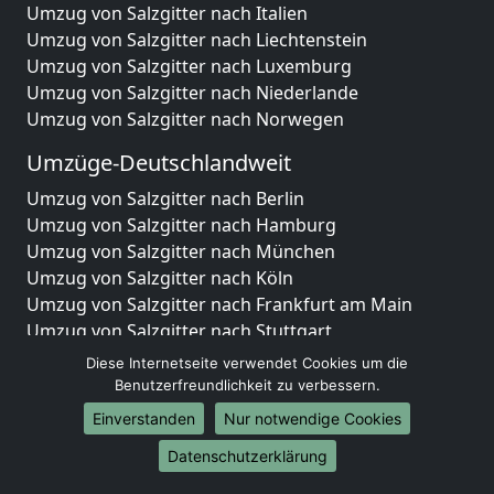
Umzug von Salzgitter nach Italien
Umzug von Salzgitter nach Liechtenstein
Umzug von Salzgitter nach Luxemburg
Umzug von Salzgitter nach Niederlande
Umzug von Salzgitter nach Norwegen
Umzüge-Deutschlandweit
Umzug von Salzgitter nach Berlin
Umzug von Salzgitter nach Hamburg
Umzug von Salzgitter nach München
Umzug von Salzgitter nach Köln
Umzug von Salzgitter nach Frankfurt am Main
Umzug von Salzgitter nach Stuttgart
Umzug von Salzgitter nach Düsseldorf
Diese Internetseite verwendet Cookies um die
Umzug von Salzgitter nach Leipzig
Benutzerfreundlichkeit zu verbessern.
Umzug von Salzgitter nach Dortmund
Einverstanden
Nur notwendige Cookies
Umzug von Salzgitter nach Essen
Datenschutzerklärung
Umzug von Salzgitter nach Bremen
Umzug von Salzgitter nach Dresden