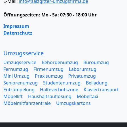
E-Mail:
info@salzgitter-umzugsfirma.de
Öffnungszeiten:
Mo - Sa: 07:30 - 18:00 Uhr
Impressum
Datenschutz
Umzugsservice
Umzugsservice
Behördenumzug
Büroumzug
Fernumzug
Firmenumzug
Laborumzug
Mini Umzug
Praxisumzug
Privatumzug
Seniorenumzug
Studentenumzug
Beiladung
Entrümpelung
Halteverbotszone
Klaviertransport
Möbellift
Haushaltsauflösung
Möbeltaxi
Möbelmitfahrzentrale
Umzugskartons