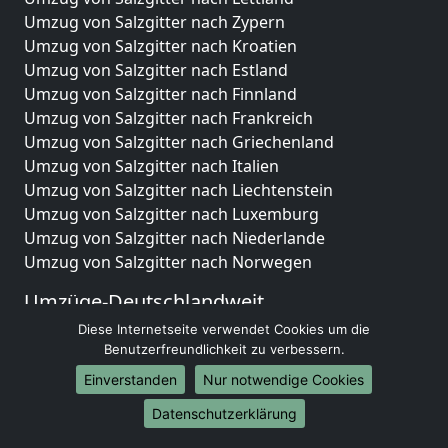
Umzug von Salzgitter nach Zypern
Umzug von Salzgitter nach Kroatien
Umzug von Salzgitter nach Estland
Umzug von Salzgitter nach Finnland
Umzug von Salzgitter nach Frankreich
Umzug von Salzgitter nach Griechenland
Umzug von Salzgitter nach Italien
Umzug von Salzgitter nach Liechtenstein
Umzug von Salzgitter nach Luxemburg
Umzug von Salzgitter nach Niederlande
Umzug von Salzgitter nach Norwegen
Umzüge-Deutschlandweit
Diese Internetseite verwendet Cookies um die
Umzug von Salzgitter nach Berlin
Benutzerfreundlichkeit zu verbessern.
Umzug von Salzgitter nach Hamburg
Umzug von Salzgitter nach München
Einverstanden
Nur notwendige Cookies
Umzug von Salzgitter nach Köln
Datenschutzerklärung
Umzug von Salzgitter nach Frankfurt am Main