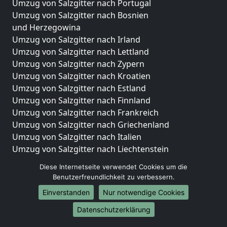
Umzug von Salzgitter nach Portugal
Umzug von Salzgitter nach Bosnien
und Herzegowina
Umzug von Salzgitter nach Irland
Umzug von Salzgitter nach Lettland
Umzug von Salzgitter nach Zypern
Umzug von Salzgitter nach Kroatien
Umzug von Salzgitter nach Estland
Umzug von Salzgitter nach Finnland
Umzug von Salzgitter nach Frankreich
Umzug von Salzgitter nach Griechenland
Umzug von Salzgitter nach Italien
Umzug von Salzgitter nach Liechtenstein
Umzug von Salzgitter nach Luxemburg
Diese Internetseite verwendet Cookies um die
Umzug von Salzgitter nach Niederlande
Benutzerfreundlichkeit zu verbessern.
Umzug von Salzgitter nach Norwegen
Einverstanden
Nur notwendige Cookies
Umzüge-Deutschlandweit
Datenschutzerklärung
Umzug von Salzgitter nach Berlin