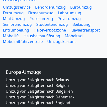
Umzugsservice
Behördenumzug
Büroumzug
Fernumzug
Firmenumzug
Laborumzug
Mini Umzug
Praxisumzug
Privatumzug
Seniorenumzug
Studentenumzug
Beiladung
Entrümpelung
Halteverbotszone
Klaviertransport
Möbellift
Haushaltsauflösung
Möbeltaxi
Möbelmitfahrzentrale
Umzugskartons
Europa-Umzüge
Umzug von Salzgitter nach Belarus
Umzug von Salzgitter nach Belgien
Umzug von Salzgitter nach Bulgarien
Umzug von Salzgitter nach Dänemark
Umzug von Salzgitter nach England