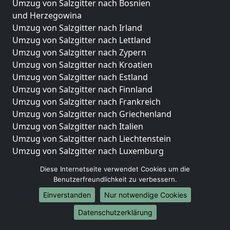
Umzug von Salzgitter nach Bosnien
und Herzegowina
Umzug von Salzgitter nach Irland
Umzug von Salzgitter nach Lettland
Umzug von Salzgitter nach Zypern
Umzug von Salzgitter nach Kroatien
Umzug von Salzgitter nach Estland
Umzug von Salzgitter nach Finnland
Umzug von Salzgitter nach Frankreich
Umzug von Salzgitter nach Griechenland
Umzug von Salzgitter nach Italien
Umzug von Salzgitter nach Liechtenstein
Umzug von Salzgitter nach Luxemburg
Umzug von Salzgitter nach Niederlande
Diese Internetseite verwendet Cookies um die
Umzug von Salzgitter nach Norwegen
Benutzerfreundlichkeit zu verbessern.
Umzüge-Deutschlandweit
Einverstanden
Nur notwendige Cookies
Umzug von Salzgitter nach Berlin
Datenschutzerklärung
Umzug von Salzgitter nach Hamburg