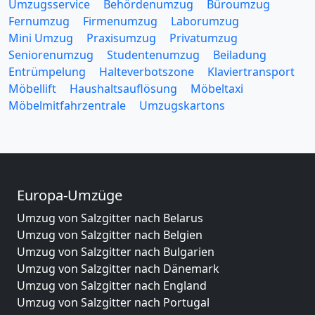
Umzugsservice
Behördenumzug
Büroumzug
Fernumzug
Firmenumzug
Laborumzug
Mini Umzug
Praxisumzug
Privatumzug
Seniorenumzug
Studentenumzug
Beiladung
Entrümpelung
Halteverbotszone
Klaviertransport
Möbellift
Haushaltsauflösung
Möbeltaxi
Möbelmitfahrzentrale
Umzugskartons
Europa-Umzüge
Umzug von Salzgitter nach Belarus
Umzug von Salzgitter nach Belgien
Umzug von Salzgitter nach Bulgarien
Umzug von Salzgitter nach Dänemark
Umzug von Salzgitter nach England
Umzug von Salzgitter nach Portugal