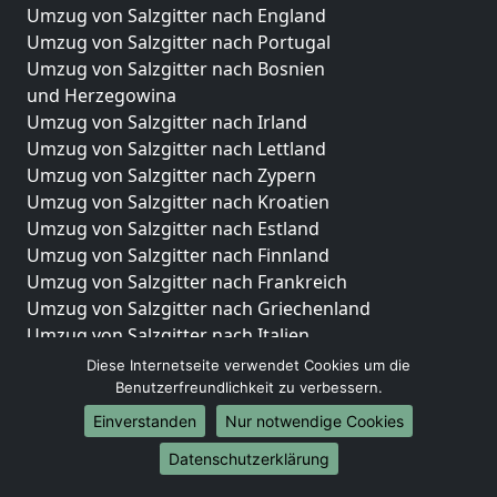
Umzug von Salzgitter nach England
Umzug von Salzgitter nach Portugal
Umzug von Salzgitter nach Bosnien
und Herzegowina
Umzug von Salzgitter nach Irland
Umzug von Salzgitter nach Lettland
Umzug von Salzgitter nach Zypern
Umzug von Salzgitter nach Kroatien
Umzug von Salzgitter nach Estland
Umzug von Salzgitter nach Finnland
Umzug von Salzgitter nach Frankreich
Umzug von Salzgitter nach Griechenland
Umzug von Salzgitter nach Italien
Umzug von Salzgitter nach Liechtenstein
Diese Internetseite verwendet Cookies um die
Umzug von Salzgitter nach Luxemburg
Benutzerfreundlichkeit zu verbessern.
Umzug von Salzgitter nach Niederlande
Einverstanden
Nur notwendige Cookies
Umzug von Salzgitter nach Norwegen
Datenschutzerklärung
Umzüge-Deutschlandweit