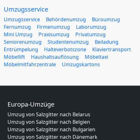
Umzugsservice
Umzugsservice
Behördenumzug
Büroumzug
Fernumzug
Firmenumzug
Laborumzug
Mini Umzug
Praxisumzug
Privatumzug
Seniorenumzug
Studentenumzug
Beiladung
Entrümpelung
Halteverbotszone
Klaviertransport
Möbellift
Haushaltsauflösung
Möbeltaxi
Möbelmitfahrzentrale
Umzugskartons
Europa-Umzüge
Umzug von Salzgitter nach Belarus
Umzug von Salzgitter nach Belgien
Umzug von Salzgitter nach Bulgarien
Umzug von Salzgitter nach Dänemark