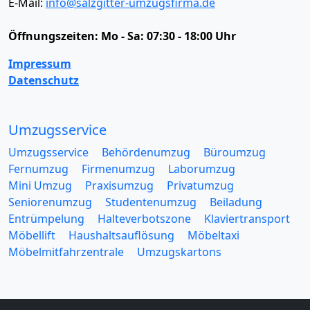
E-Mail:
info@salzgitter-umzugsfirma.de
Öffnungszeiten:
Mo - Sa: 07:30 - 18:00 Uhr
Impressum
Datenschutz
Umzugsservice
Umzugsservice
Behördenumzug
Büroumzug
Fernumzug
Firmenumzug
Laborumzug
Mini Umzug
Praxisumzug
Privatumzug
Seniorenumzug
Studentenumzug
Beiladung
Entrümpelung
Halteverbotszone
Klaviertransport
Möbellift
Haushaltsauflösung
Möbeltaxi
Möbelmitfahrzentrale
Umzugskartons