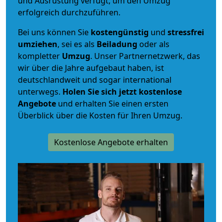
und Ausrüstung verfügt, um den Umzug
erfolgreich durchzuführen.
Bei uns können Sie
kostengünstig
und
stressfrei
umziehen
, sei es als
Beiladung
oder als
kompletter
Umzug
. Unser Partnernetzwerk, das
wir über die Jahre aufgebaut haben, ist
deutschlandweit und sogar international
unterwegs.
Holen Sie sich jetzt kostenlose
Angebote
und erhalten Sie einen ersten
Überblick über die Kosten für Ihren Umzug.
Kostenlose Angebote erhalten