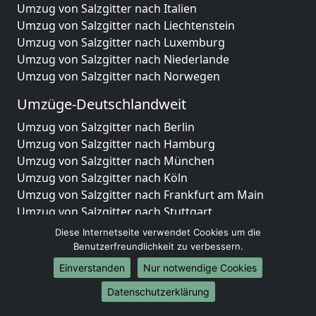
Umzug von Salzgitter nach Italien
Umzug von Salzgitter nach Liechtenstein
Umzug von Salzgitter nach Luxemburg
Umzug von Salzgitter nach Niederlande
Umzug von Salzgitter nach Norwegen
Umzüge-Deutschlandweit
Umzug von Salzgitter nach Berlin
Umzug von Salzgitter nach Hamburg
Umzug von Salzgitter nach München
Umzug von Salzgitter nach Köln
Umzug von Salzgitter nach Frankfurt am Main
Umzug von Salzgitter nach Stuttgart
Umzug von Salzgitter nach Düsseldorf
Diese Internetseite verwendet Cookies um die
Umzug von Salzgitter nach Leipzig
Benutzerfreundlichkeit zu verbessern.
Umzug von Salzgitter nach Dortmund
Einverstanden
Nur notwendige Cookies
Umzug von Salzgitter nach Essen
Datenschutzerklärung
Umzug von Salzgitter nach Bremen
Umzug von Salzgitter nach Dresden